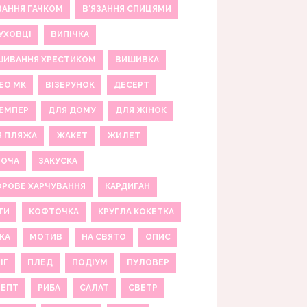
ЗАННЯ ГАЧКОМ
В'ЯЗАННЯ СПИЦЯМИ
УХОВЦІ
ВИПІЧКА
ШИВАННЯ ХРЕСТИКОМ
ВИШИВКА
ЕО МК
ВІЗЕРУНОК
ДЕСЕРТ
ЕМПЕР
ДЛЯ ДОМУ
ДЛЯ ЖІНОК
Я ПЛЯЖА
ЖАКЕТ
ЖИЛЕТ
НОЧА
ЗАКУСКА
РОВЕ ХАРЧУВАННЯ
КАРДИГАН
ТИ
КОФТОЧКА
КРУГЛА КОКЕТКА
КА
МОТИВ
НА СВЯТО
ОПИС
ІГ
ПЛЕД
ПОДІУМ
ПУЛОВЕР
ЦЕПТ
РИБА
САЛАТ
СВЕТР