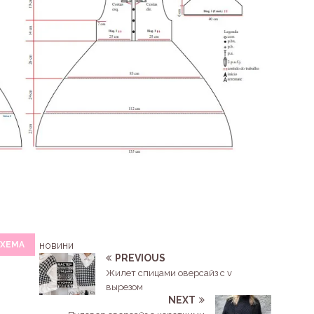
ХЕМА
новини
PREVIOUS
Жилет спицами оверсайз с v
вырезом
NEXT