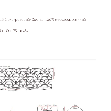
 6116 (ярко-розовый);Состав: 100% мерсеризованный
, 19 г, 75 г и 151 г