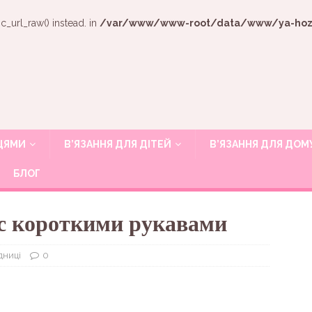
c_url_raw() instead. in
/var/www/www-root/data/www/ya-hozya
ИЦЯМИ
В’ЯЗАННЯ ДЛЯ ДІТЕЙ
В’ЯЗАННЯ ДЛЯ ДОМ
БЛОГ
 с короткими рукавами
ідниці
0