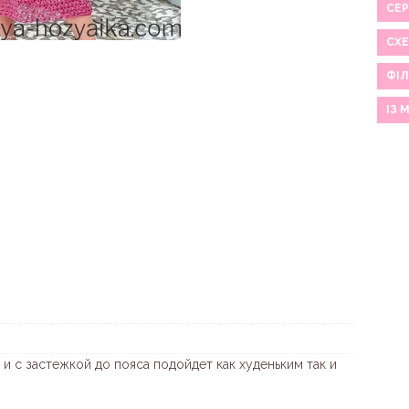
СЕР
СХ
ФІЛ
ІЗ 
и с застежкой до пояса подойдет как худеньким так и