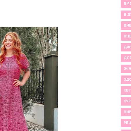
В'Я
В Д
ВИ
ВІД
ДЖ
ДЛ
ЖІ
ЗДО
КВІ
КУР
ПИР
РЕ