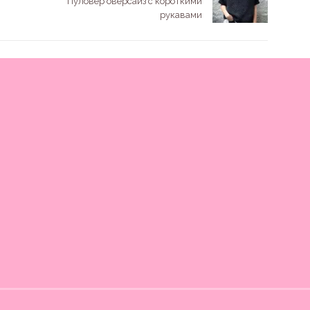
Пуловер оверсайз с короткими
рукавами