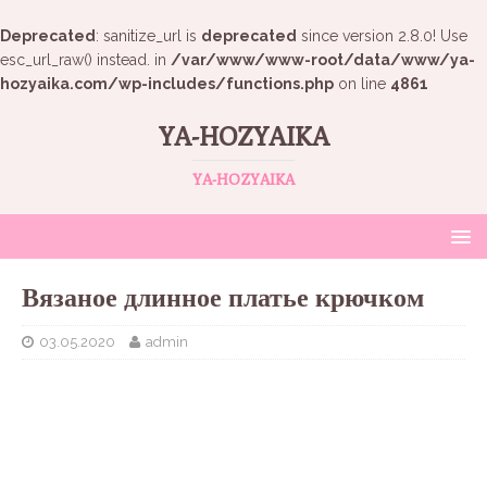
Deprecated
: sanitize_url is
deprecated
since version 2.8.0! Use
esc_url_raw() instead. in
/var/www/www-root/data/www/ya-
hozyaika.com/wp-includes/functions.php
on line
4861
YA-HOZYAIKA
YA-HOZYAIKA
Вязаное длинное платье крючком
03.05.2020
admin