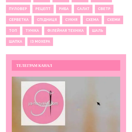
ПУЛОВЕР
РЕЦЕПТ
РИБА
САЛАТ
СВЕТР
СЕРВЕТКА
СПІДНИЦЯ
СУКНЯ
СХЕМА
СХЕМИ
ТОП
ТУНІКА
ФІЛЕЙНАЯ ТЕХНІКА
ШАЛЬ
ШАПКА
ІЗ МОХЕРА
ТЕЛЕГРАМ КАНАЛ