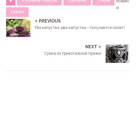
В'ЯЗАННЯ ГАЧКОМ
САРАФАН
СУКНЯ
новин
и
СХЕМА
PREVIOUS
Раз капустка, два капустка – получается салат!
NEXT
Сумка из трикотажной пряжи