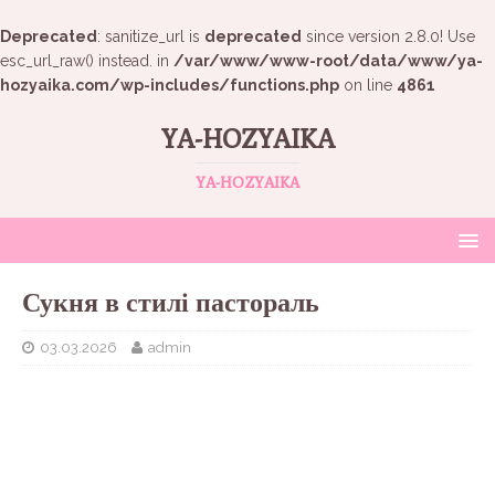
Deprecated
: sanitize_url is
deprecated
since version 2.8.0! Use
esc_url_raw() instead. in
/var/www/www-root/data/www/ya-
hozyaika.com/wp-includes/functions.php
on line
4861
YA-HOZYAIKA
YA-HOZYAIKA
Сукня в стилі пастораль
03.03.2026
admin