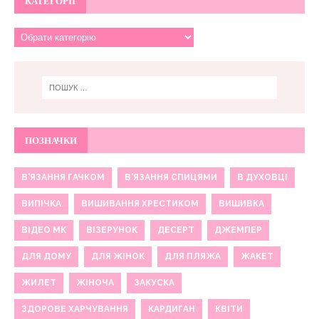
КАТЕГОРІЇ
ПОЗНАЧКИ
В'ЯЗАННЯ ГАЧКОМ
В'ЯЗАННЯ СПИЦЯМИ
В ДУХОВЦІ
ВИПІЧКА
ВИШИВАННЯ ХРЕСТИКОМ
ВИШИВКА
ВІДЕО МК
ВІЗЕРУНОК
ДЕСЕРТ
ДЖЕМПЕР
ДЛЯ ДОМУ
ДЛЯ ЖІНОК
ДЛЯ ПЛЯЖА
ЖАКЕТ
ЖИЛЕТ
ЖІНОЧА
ЗАКУСКА
ЗДОРОВЕ ХАРЧУВАННЯ
КАРДИГАН
КВІТИ