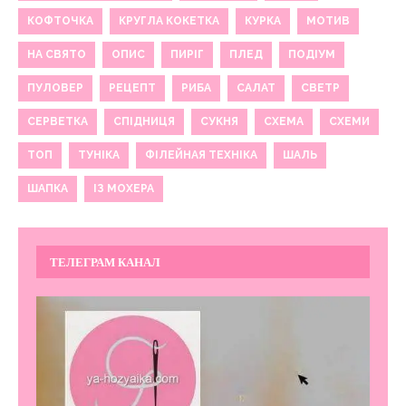
КОФТОЧКА
КРУГЛА КОКЕТКА
КУРКА
МОТИВ
НА СВЯТО
ОПИС
ПИРІГ
ПЛЕД
ПОДІУМ
ПУЛОВЕР
РЕЦЕПТ
РИБА
САЛАТ
СВЕТР
СЕРВЕТКА
СПІДНИЦЯ
СУКНЯ
СХЕМА
СХЕМИ
ТОП
ТУНІКА
ФІЛЕЙНАЯ ТЕХНІКА
ШАЛЬ
ШАПКА
ІЗ МОХЕРА
ТЕЛЕГРАМ КАНАЛ