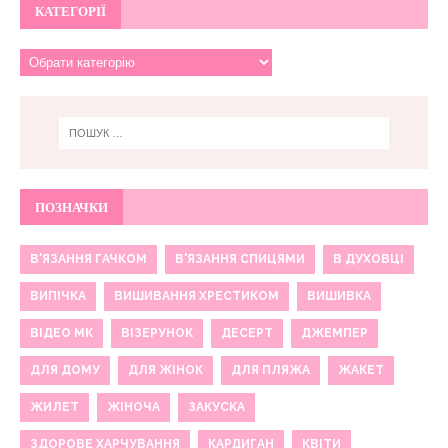
КАТЕГОРІЇ
ПОЗНАЧКИ
В'ЯЗАННЯ ГАЧКОМ
В'ЯЗАННЯ СПИЦЯМИ
В ДУХОВЦІ
ВИПІЧКА
ВИШИВАННЯ ХРЕСТИКОМ
ВИШИВКА
ВІДЕО МК
ВІЗЕРУНОК
ДЕСЕРТ
ДЖЕМПЕР
ДЛЯ ДОМУ
ДЛЯ ЖІНОК
ДЛЯ ПЛЯЖА
ЖАКЕТ
ЖИЛЕТ
ЖІНОЧА
ЗАКУСКА
ЗДОРОВЕ ХАРЧУВАННЯ
КАРДИГАН
КВІТИ