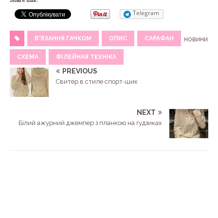
Telegram
В'ЯЗАННЯ ГАЧКОМ
ОПИС
САРАФАН
новини
СХЕМА
ФІЛЕЙНАЯ ТЕХНІКА
PREVIOUS
Свитер в стиле спорт-шик
NEXT
Білий ажурний джемпер з планкою на гудзиках