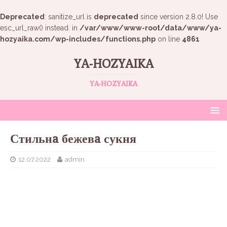
Deprecated
: sanitize_url is
deprecated
since version 2.8.0! Use
esc_url_raw() instead. in
/var/www/www-root/data/www/ya-
hozyaika.com/wp-includes/functions.php
on line
4861
YA-HOZYAIKA
YA-HOZYAIKA
Стильнa бежевa сукня
12.07.2022
admin