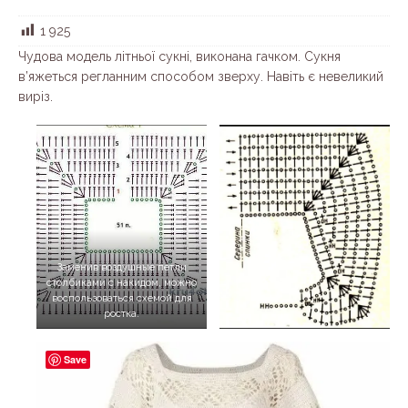
1 925
Чудова модель літньої сукні, виконана гачком. Сукня
в’яжеться регланним способом зверху. Навіть є невеликий
виріз.
Заменив воздушные петли
столбиками с накидом, можно
воспользоваться схемой для
ростка.
Save