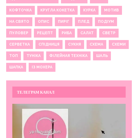
КОФТОЧКА
КРУГЛА КОКЕТКА
КУРКА
МОТИВ
НА СВЯТО
ОПИС
ПИРІГ
ПЛЕД
ПОДІУМ
ПУЛОВЕР
РЕЦЕПТ
РИБА
САЛАТ
СВЕТР
СЕРВЕТКА
СПІДНИЦЯ
СУКНЯ
СХЕМА
СХЕМИ
ТОП
ТУНІКА
ФІЛЕЙНАЯ ТЕХНІКА
ШАЛЬ
ШАПКА
ІЗ МОХЕРА
ТЕЛЕГРАМ КАНАЛ