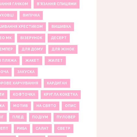
ЗАННЯ ГАЧКОМ
В'ЯЗАННЯ СПИЦЯМИ
УХОВЦІ
ВИПІЧКА
ШИВАННЯ ХРЕСТИКОМ
ВИШИВКА
ЕО МК
ВІЗЕРУНОК
ДЕСЕРТ
ЕМПЕР
ДЛЯ ДОМУ
ДЛЯ ЖІНОК
Я ПЛЯЖА
ЖАКЕТ
ЖИЛЕТ
НОЧА
ЗАКУСКА
РОВЕ ХАРЧУВАННЯ
КАРДИГАН
ТИ
КОФТОЧКА
КРУГЛА КОКЕТКА
КА
МОТИВ
НА СВЯТО
ОПИС
ІГ
ПЛЕД
ПОДІУМ
ПУЛОВЕР
ЦЕПТ
РИБА
САЛАТ
СВЕТР