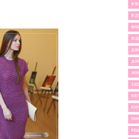
В'Я
В Д
ВИ
ВІД
ДЖ
ДЛ
ЖІ
ЗДО
КВІ
КУР
ПИР
РЕ