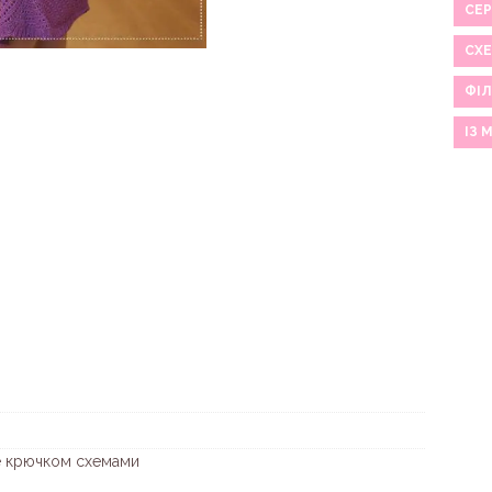
СЕР
СХ
ФІЛ
ІЗ 
е крючком схемами