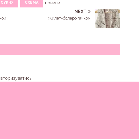
СУКНЯ
СХЕМА
новини
NEXT
ной
Жилет-болеро гачком
авторизуватись
.