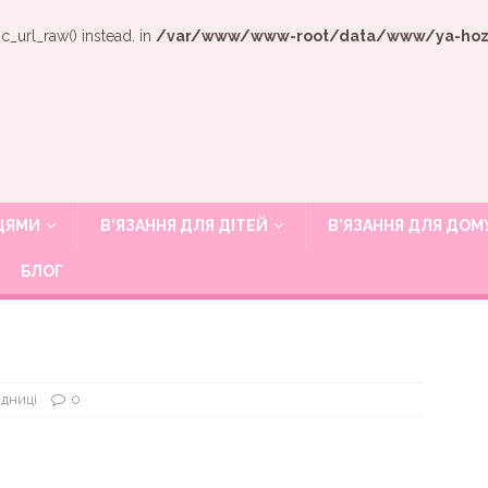
c_url_raw() instead. in
/var/www/www-root/data/www/ya-hozya
ИЦЯМИ
В’ЯЗАННЯ ДЛЯ ДІТЕЙ
В’ЯЗАННЯ ДЛЯ ДОМ
БЛОГ
ідниці
0