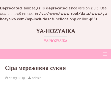
Deprecated
: sanitize_url is
deprecated
since version 2.8.0! Use
esc_url_raw() instead. in
/var/www/www-root/data/www/ya-
hozyaika.com/wp-includes/functions.php
on line
4861
YA-HOZYAIKA
YA-HOZYAIKA
Сіра мереживна сукня
12.03.2019
admin