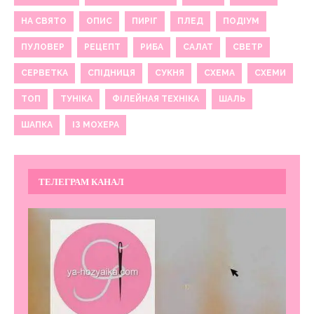
НА СВЯТО
ОПИС
ПИРІГ
ПЛЕД
ПОДІУМ
ПУЛОВЕР
РЕЦЕПТ
РИБА
САЛАТ
СВЕТР
СЕРВЕТКА
СПІДНИЦЯ
СУКНЯ
СХЕМА
СХЕМИ
ТОП
ТУНІКА
ФІЛЕЙНАЯ ТЕХНІКА
ШАЛЬ
ШАПКА
ІЗ МОХЕРА
ТЕЛЕГРАМ КАНАЛ