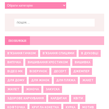
ПОЗНАЧКИ
В'ЯЗАННЯ ГАЧКОМ
В'ЯЗАННЯ СПИЦЯМИ
В ДУХОВЦІ
ВИПІЧКА
ВИШИВАННЯ ХРЕСТИКОМ
ВИШИВКА
ВІДЕО МК
ВІЗЕРУНОК
ДЕСЕРТ
ДЖЕМПЕР
ДЛЯ ДОМУ
ДЛЯ ЖІНОК
ДЛЯ ПЛЯЖА
ЖАКЕТ
ЖИЛЕТ
ЖІНОЧА
ЗАКУСКА
ЗДОРОВЕ ХАРЧУВАННЯ
КАРДИГАН
КВІТИ
КОФТОЧКА
КРУГЛА КОКЕТКА
КУРКА
МОТИВ