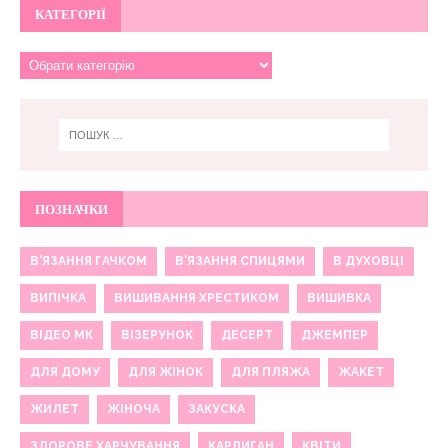
КАТЕГОРІЇ
ПОЗНАЧКИ
В'ЯЗАННЯ ГАЧКОМ
В'ЯЗАННЯ СПИЦЯМИ
В ДУХОВЦІ
ВИПІЧКА
ВИШИВАННЯ ХРЕСТИКОМ
ВИШИВКА
ВІДЕО МК
ВІЗЕРУНОК
ДЕСЕРТ
ДЖЕМПЕР
ДЛЯ ДОМУ
ДЛЯ ЖІНОК
ДЛЯ ПЛЯЖА
ЖАКЕТ
ЖИЛЕТ
ЖІНОЧА
ЗАКУСКА
ЗДОРОВЕ ХАРЧУВАННЯ
КАРДИГАН
КВІТИ