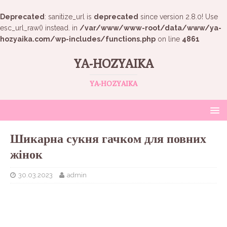
Deprecated
: sanitize_url is
deprecated
since version 2.8.0! Use
esc_url_raw() instead. in
/var/www/www-root/data/www/ya-
hozyaika.com/wp-includes/functions.php
on line
4861
YA-HOZYAIKA
YA-HOZYAIKA
Шикарна сукня гачком для повних
жінок
30.03.2023
admin