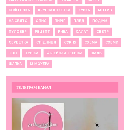
КОФТОЧКА
КРУГЛА КОКЕТКА
КУРКА
МОТИВ
НА СВЯТО
ОПИС
ПИРІГ
ПЛЕД
ПОДІУМ
ПУЛОВЕР
РЕЦЕПТ
РИБА
САЛАТ
СВЕТР
СЕРВЕТКА
СПІДНИЦЯ
СУКНЯ
СХЕМА
СХЕМИ
ТОП
ТУНІКА
ФІЛЕЙНАЯ ТЕХНІКА
ШАЛЬ
ШАПКА
ІЗ МОХЕРА
ТЕЛЕГРАМ КАНАЛ