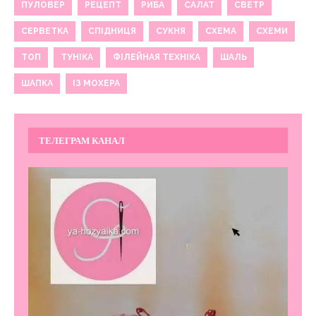
ПУЛОВЕР
РЕЦЕПТ
РИБА
САЛАТ
СВЕТР
СЕРВЕТКА
СПІДНИЦЯ
СУКНЯ
СХЕМА
СХЕМИ
ТОП
ТУНІКА
ФІЛЕЙНАЯ ТЕХНІКА
ШАЛЬ
ШАПКА
ІЗ МОХЕРА
ТЕЛЕГРАМ КАНАЛ