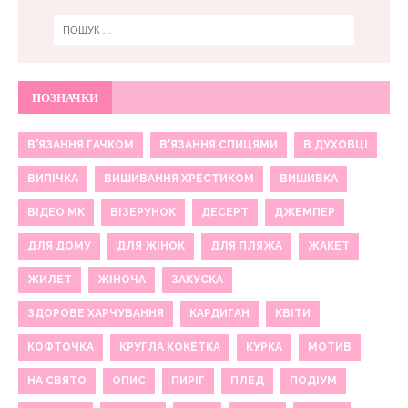
ПОЗНАЧКИ
В'ЯЗАННЯ ГАЧКОМ
В'ЯЗАННЯ СПИЦЯМИ
В ДУХОВЦІ
ВИПІЧКА
ВИШИВАННЯ ХРЕСТИКОМ
ВИШИВКА
ВІДЕО МК
ВІЗЕРУНОК
ДЕСЕРТ
ДЖЕМПЕР
ДЛЯ ДОМУ
ДЛЯ ЖІНОК
ДЛЯ ПЛЯЖА
ЖАКЕТ
ЖИЛЕТ
ЖІНОЧА
ЗАКУСКА
ЗДОРОВЕ ХАРЧУВАННЯ
КАРДИГАН
КВІТИ
КОФТОЧКА
КРУГЛА КОКЕТКА
КУРКА
МОТИВ
НА СВЯТО
ОПИС
ПИРІГ
ПЛЕД
ПОДІУМ