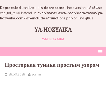
Deprecated
: sanitize_url is
deprecated
since version 2.8.0! Use
esc_url_raw() instead. in
/var/www/www-root/data/www/ya-
hozyaika.com/wp-includes/functions.php
on line
4861
YA-HOZYAIKA
YA-HOZYAIKA
Просторная туника простым узором
18.06.2018
admin