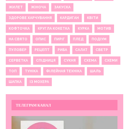
ЖИЛЕТ
ЖІНОЧА
ЗАКУСКА
ЗДОРОВЕ ХАРЧУВАННЯ
КАРДИГАН
КВІТИ
КОФТОЧКА
КРУГЛА КОКЕТКА
КУРКА
МОТИВ
НА СВЯТО
ОПИС
ПИРІГ
ПЛЕД
ПОДІУМ
ПУЛОВЕР
РЕЦЕПТ
РИБА
САЛАТ
СВЕТР
СЕРВЕТКА
СПІДНИЦЯ
СУКНЯ
СХЕМА
СХЕМИ
ТОП
ТУНІКА
ФІЛЕЙНАЯ ТЕХНІКА
ШАЛЬ
ШАПКА
ІЗ МОХЕРА
ТЕЛЕГРАМ КАНАЛ