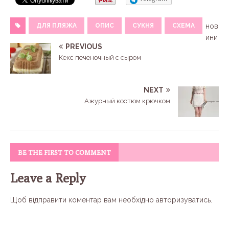
ДЛЯ ПЛЯЖА
ОПИС
СУКНЯ
СХЕМА
нов
ини
PREVIOUS
Кекс печеночный с сыром
NEXT
Ажурный костюм крючком
BE THE FIRST TO COMMENT
Leave a Reply
Щоб відправити коментар вам необхідно
авторизуватись
.