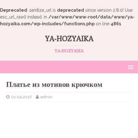
Deprecated
: sanitize_url is
deprecated
since version 2.8.0! Use
esc_url_raw() instead. in
/var/www/www-root/data/www/ya-
hozyaika.com/wp-includes/functions.php
on line
4861
YA-HOZYAIKA
YA-HOZYAIKA
Платье из мотивов крючком
01.04.2017
admin