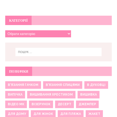
КАТЕГОРІЇ
ПОЗНАЧКИ
В'ЯЗАННЯ ГАЧКОМ
В'ЯЗАННЯ СПИЦЯМИ
В ДУХОВЦІ
ВИПІЧКА
ВИШИВАННЯ ХРЕСТИКОМ
ВИШИВКА
ВІДЕО МК
ВІЗЕРУНОК
ДЕСЕРТ
ДЖЕМПЕР
ДЛЯ ДОМУ
ДЛЯ ЖІНОК
ДЛЯ ПЛЯЖА
ЖАКЕТ