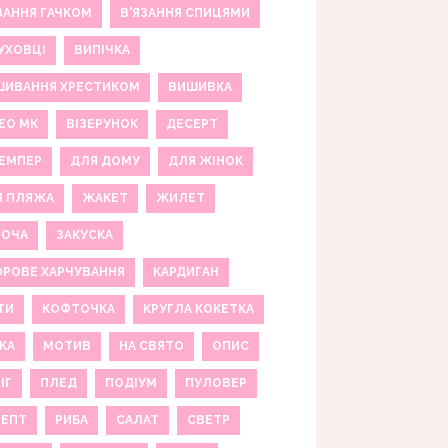
ЗАННЯ ГАЧКОМ
В'ЯЗАННЯ СПИЦЯМИ
УХОВЦІ
ВИПІЧКА
ШИВАННЯ ХРЕСТИКОМ
ВИШИВКА
ЕО МК
ВІЗЕРУНОК
ДЕСЕРТ
ЕМПЕР
ДЛЯ ДОМУ
ДЛЯ ЖІНОК
Я ПЛЯЖА
ЖАКЕТ
ЖИЛЕТ
НОЧА
ЗАКУСКА
РОВЕ ХАРЧУВАННЯ
КАРДИГАН
ТИ
КОФТОЧКА
КРУГЛА КОКЕТКА
КА
МОТИВ
НА СВЯТО
ОПИС
ІГ
ПЛЕД
ПОДІУМ
ПУЛОВЕР
ЦЕПТ
РИБА
САЛАТ
СВЕТР