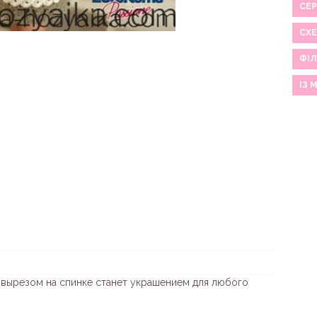
СЕР
СХ
ФІЛ
ІЗ 
 вырезом на спинке станет украшением для любого