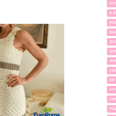
В'Я
В Д
ВИ
ВІД
ДЖ
ДЛ
ЖІ
ЗДО
КВІ
КУР
ПИР
РЕ