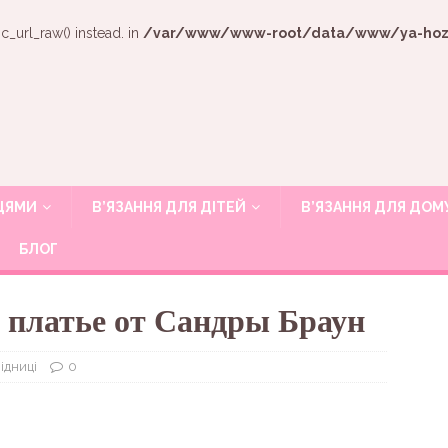
c_url_raw() instead. in
/var/www/www-root/data/www/ya-hozya
ИЦЯМИ
В’ЯЗАННЯ ДЛЯ ДІТЕЙ
В’ЯЗАННЯ ДЛЯ ДОМ
БЛОГ
 платье от Сандры Браун
підниці
0