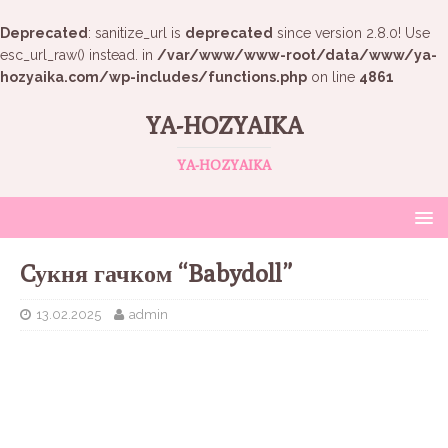
Deprecated
: sanitize_url is
deprecated
since version 2.8.0! Use
esc_url_raw() instead. in
/var/www/www-root/data/www/ya-
hozyaika.com/wp-includes/functions.php
on line
4861
YA-HOZYAIKA
YA-HOZYAIKA
Cукня гачком “Babydoll”
13.02.2025
admin