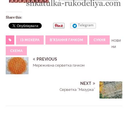
Share this:
Telegram
ІЗ МОХЕРА
В'ЯЗАННЯ ГАЧКОМ
СУКНЯ
нови
ни
СХЕМА
PREVIOUS
Мереживна серветка гачком
NEXT
Серветка “Мазурка”