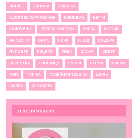
ЖИЛЕТ
ЖІНОЧА
ЗАКУСКА
ЗДОРОВЕ ХАРЧУВАННЯ
КАРДИГАН
КВІТИ
КОФТОЧКА
КРУГЛА КОКЕТКА
КУРКА
МОТИВ
НА СВЯТО
ОПИС
ПИРІГ
ПЛЕД
ПОДІУМ
ПУЛОВЕР
РЕЦЕПТ
РИБА
САЛАТ
СВЕТР
СЕРВЕТКА
СПІДНИЦЯ
СУКНЯ
СХЕМА
СХЕМИ
ТОП
ТУНІКА
ФІЛЕЙНАЯ ТЕХНІКА
ШАЛЬ
ШАПКА
ІЗ МОХЕРА
ТЕЛЕГРАМ КАНАЛ