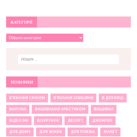
КАТЕГОРІЇ
ПОЗНАЧКИ
В'ЯЗАННЯ ГАЧКОМ
В'ЯЗАННЯ СПИЦЯМИ
В ДУХОВЦІ
ВИПІЧКА
ВИШИВАННЯ ХРЕСТИКОМ
ВИШИВКА
ВІДЕО МК
ВІЗЕРУНОК
ДЕСЕРТ
ДЖЕМПЕР
ДЛЯ ДОМУ
ДЛЯ ЖІНОК
ДЛЯ ПЛЯЖА
ЖАКЕТ