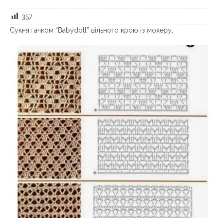
357
Cукня гачком “Babydoll” вільного крою із мохеру.