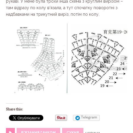
рукаві. У мене була трохи інша схема з круглим вирізом –
там відразу по колу в’язала, а тут спочатку поворотні з
надбавками на трикутний виріз, потім по колу.
Share this:
Telegram
В'ЯЗАННЯ ГАЧКОМ
СУКНЯ