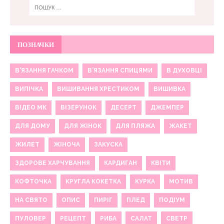
ПОЗНАЧКИ
В'ЯЗАННЯ ГАЧКОМ
В'ЯЗАННЯ СПИЦЯМИ
В ДУХОВЦІ
ВИПІЧКА
ВИШИВАННЯ ХРЕСТИКОМ
ВИШИВКА
ВІДЕО МК
ВІЗЕРУНОК
ДЕСЕРТ
ДЖЕМПЕР
ДЛЯ ДОМУ
ДЛЯ ЖІНОК
ДЛЯ ПЛЯЖА
ЖАКЕТ
ЖИЛЕТ
ЖІНОЧА
ЗАКУСКА
ЗДОРОВЕ ХАРЧУВАННЯ
КАРДИГАН
КВІТИ
КОФТОЧКА
КРУГЛА КОКЕТКА
КУРКА
МОТИВ
НА СВЯТО
ОПИС
ПИРІГ
ПЛЕД
ПОДІУМ
ПУЛОВЕР
РЕЦЕПТ
РИБА
САЛАТ
СВЕТР