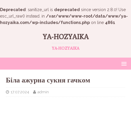
Deprecated
: sanitize_url is
deprecated
since version 2.8.0! Use
esc_url_raw() instead. in
/var/www/www-root/data/www/ya-
hozyaika.com/wp-includes/functions.php
on line
4861
YA-HOZYAIKA
YA-HOZYAIKA
Біла ажурна сукня гачком
17.07.2024
admin