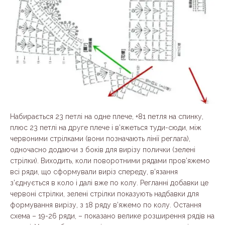
Набирається 23 петлі на одне плече, +81 петля на спинку,
плюс 23 петлі на друге плече і в’яжеться туди-сюди, між
червоними стрілками (вони позначають лінії реглага),
одночасно додаючи з боків для вирізу полички (зелені
стрілки). Виходить, коли поворотними рядами пров’яжемо
всі ряди, що сформували виріз спереду, в’язання
з’єднується в коло і далі вже по колу. Регланні добавки це
червоні стрілки, зелені стрілки показують надбавки для
формування вирізу, з 18 ряду в’яжемо по колу. Остання
схема – 19-26 ряди, – показано велике розширення рядів на