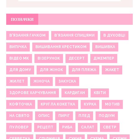
ПОЗНАЧКИ
В'ЯЗАННЯ ГАЧКОМ
В'ЯЗАННЯ СПИЦЯМИ
В ДУХОВЦІ
ВИПІЧКА
ВИШИВАННЯ ХРЕСТИКОМ
ВИШИВКА
ВІДЕО МК
ВІЗЕРУНОК
ДЕСЕРТ
ДЖЕМПЕР
ДЛЯ ДОМУ
ДЛЯ ЖІНОК
ДЛЯ ПЛЯЖА
ЖАКЕТ
ЖИЛЕТ
ЖІНОЧА
ЗАКУСКА
ЗДОРОВЕ ХАРЧУВАННЯ
КАРДИГАН
КВІТИ
КОФТОЧКА
КРУГЛА КОКЕТКА
КУРКА
МОТИВ
НА СВЯТО
ОПИС
ПИРІГ
ПЛЕД
ПОДІУМ
ПУЛОВЕР
РЕЦЕПТ
РИБА
САЛАТ
СВЕТР
СЕРВЕТКА
СПІДНИЦЯ
СУКНЯ
СХЕМА
СХЕМИ