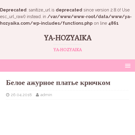
Deprecated
: sanitize_url is
deprecated
since version 2.8.0! Use
esc_url_raw() instead. in
/var/www/www-root/data/www/ya-
hozyaika.com/wp-includes/functions.php
on line
4861
YA-HOZYAIKA
YA-HOZYAIKA
Белое ажурное платье крючком
26.04.2018
admin