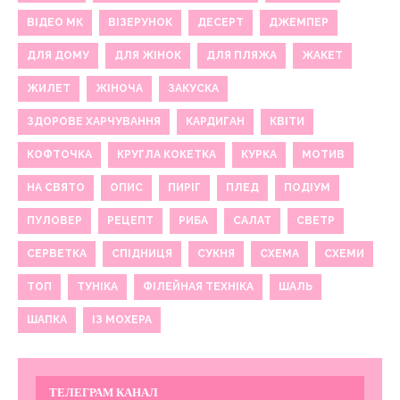
ВІДЕО МК
ВІЗЕРУНОК
ДЕСЕРТ
ДЖЕМПЕР
ДЛЯ ДОМУ
ДЛЯ ЖІНОК
ДЛЯ ПЛЯЖА
ЖАКЕТ
ЖИЛЕТ
ЖІНОЧА
ЗАКУСКА
ЗДОРОВЕ ХАРЧУВАННЯ
КАРДИГАН
КВІТИ
КОФТОЧКА
КРУГЛА КОКЕТКА
КУРКА
МОТИВ
НА СВЯТО
ОПИС
ПИРІГ
ПЛЕД
ПОДІУМ
ПУЛОВЕР
РЕЦЕПТ
РИБА
САЛАТ
СВЕТР
СЕРВЕТКА
СПІДНИЦЯ
СУКНЯ
СХЕМА
СХЕМИ
ТОП
ТУНІКА
ФІЛЕЙНАЯ ТЕХНІКА
ШАЛЬ
ШАПКА
ІЗ МОХЕРА
ТЕЛЕГРАМ КАНАЛ