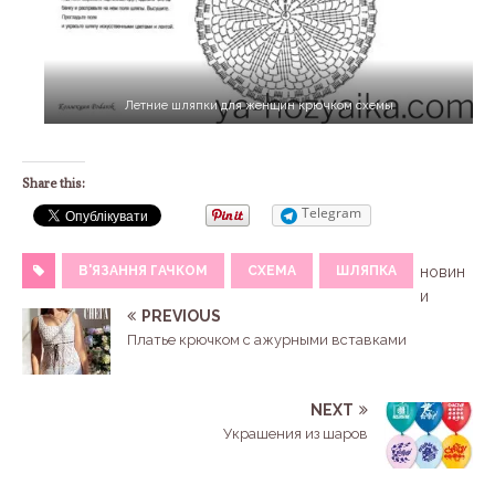
Летние шляпки для женщин крючком схемы
Share this:
Telegram
В'ЯЗАННЯ ГАЧКОМ
СХЕМА
ШЛЯПКА
новин
и
PREVIOUS
Платье крючком с ажурными вставками
NEXT
Украшения из шаров