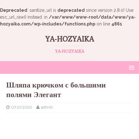
Deprecated
: sanitize_url is
deprecated
since version 2.8.0! Use
esc_url_raw() instead. in
/var/www/www-root/data/www/ya-
hozyaika.com/wp-includes/functions.php
on line
4861
YA-HOZYAIKA
YA-HOZYAIKA
Шляпа крючком с большими
полями Элегант
07.07.2020
admin