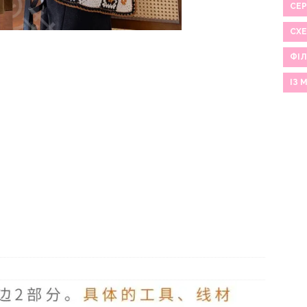
СЕР
СХ
ФІЛ
ІЗ 