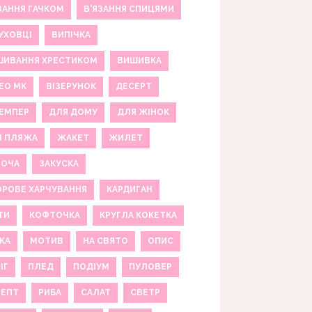
ЗАННЯ ГАЧКОМ
В'ЯЗАННЯ СПИЦЯМИ
УХОВЦІ
ВИПІЧКА
ШИВАННЯ ХРЕСТИКОМ
ВИШИВКА
ЕО МК
ВІЗЕРУНОК
ДЕСЕРТ
ЕМПЕР
ДЛЯ ДОМУ
ДЛЯ ЖІНОК
Я ПЛЯЖА
ЖАКЕТ
ЖИЛЕТ
НОЧА
ЗАКУСКА
РОВЕ ХАРЧУВАННЯ
КАРДИГАН
ТИ
КОФТОЧКА
КРУГЛА КОКЕТКА
КА
МОТИВ
НА СВЯТО
ОПИС
ІГ
ПЛЕД
ПОДІУМ
ПУЛОВЕР
ЦЕПТ
РИБА
САЛАТ
СВЕТР