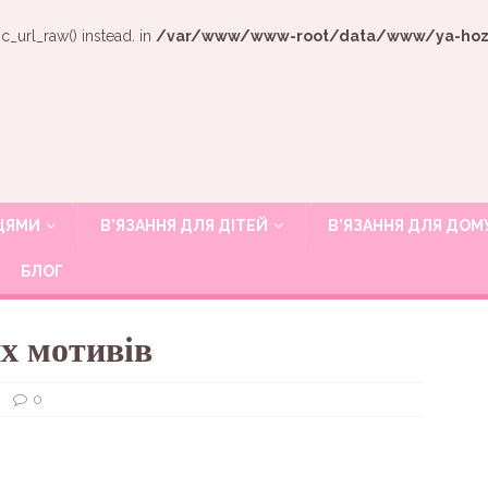
c_url_raw() instead. in
/var/www/www-root/data/www/ya-hozya
ИЦЯМИ
В’ЯЗАННЯ ДЛЯ ДІТЕЙ
В’ЯЗАННЯ ДЛЯ ДОМ
БЛОГ
х мотивів
0