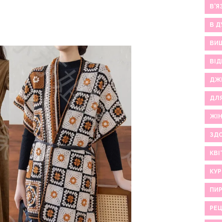
В'Я
В Д
ВИ
ВІД
ДЖ
ДЛ
ЖІ
ЗДО
КВІ
КУР
ПИР
РЕ