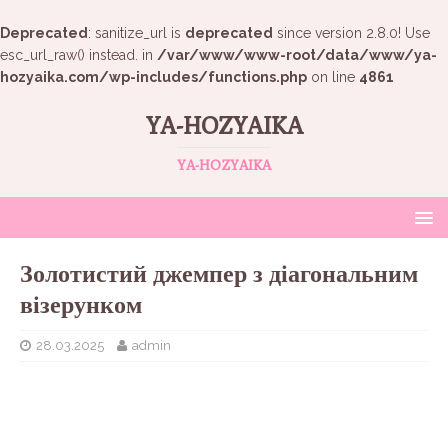
Deprecated
: sanitize_url is
deprecated
since version 2.8.0! Use
esc_url_raw() instead. in
/var/www/www-root/data/www/ya-
hozyaika.com/wp-includes/functions.php
on line
4861
YA-HOZYAIKA
YA-HOZYAIKA
Золотистий джемпер з діагональним
візерунком
28.03.2025
admin