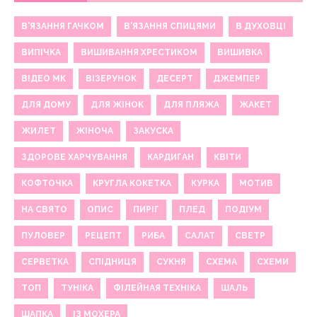
В'ЯЗАННЯ ГАЧКОМ
В'ЯЗАННЯ СПИЦЯМИ
В ДУХОВЦІ
ВИПІЧКА
ВИШИВАННЯ ХРЕСТИКОМ
ВИШИВКА
ВІДЕО МК
ВІЗЕРУНОК
ДЕСЕРТ
ДЖЕМПЕР
ДЛЯ ДОМУ
ДЛЯ ЖІНОК
ДЛЯ ПЛЯЖА
ЖАКЕТ
ЖИЛЕТ
ЖІНОЧА
ЗАКУСКА
ЗДОРОВЕ ХАРЧУВАННЯ
КАРДИГАН
КВІТИ
КОФТОЧКА
КРУГЛА КОКЕТКА
КУРКА
МОТИВ
НА СВЯТО
ОПИС
ПИРІГ
ПЛЕД
ПОДІУМ
ПУЛОВЕР
РЕЦЕПТ
РИБА
САЛАТ
СВЕТР
СЕРВЕТКА
СПІДНИЦЯ
СУКНЯ
СХЕМА
СХЕМИ
ТОП
ТУНІКА
ФІЛЕЙНАЯ ТЕХНІКА
ШАЛЬ
ШАПКА
ІЗ МОХЕРА