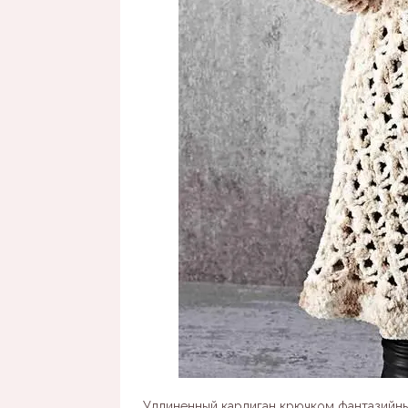
Удлиненный кардиган крючком фантазийны