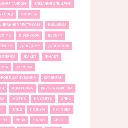
ЗАННЯ ГАЧКОМ
В'ЯЗАННЯ СПИЦЯМИ
УХОВЦІ
ВИПІЧКА
ШИВАННЯ ХРЕСТИКОМ
ВИШИВКА
ЕО МК
ВІЗЕРУНОК
ДЕСЕРТ
ЕМПЕР
ДЛЯ ДОМУ
ДЛЯ ЖІНОК
Я ПЛЯЖА
ЖАКЕТ
ЖИЛЕТ
НОЧА
ЗАКУСКА
РОВЕ ХАРЧУВАННЯ
КАРДИГАН
ТИ
КОФТОЧКА
КРУГЛА КОКЕТКА
КА
МОТИВ
НА СВЯТО
ОПИС
ІГ
ПЛЕД
ПОДІУМ
ПУЛОВЕР
ЦЕПТ
РИБА
САЛАТ
СВЕТР