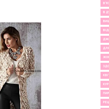
В'Я
В Д
ВИ
ВІД
ДЖ
ДЛ
ЖІ
ЗДО
КВІ
КУР
ПИР
РЕ