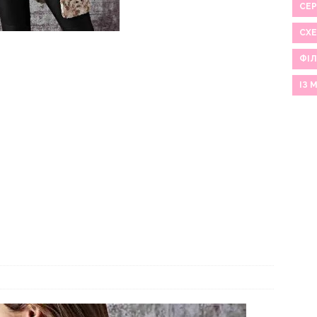
СЕР
СХ
ФІЛ
ІЗ 