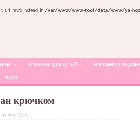
c_url_raw() instead. in
/var/www/www-root/data/www/ya-hozya
ИЦЯМИ
В’ЯЗАННЯ ДЛЯ ДІТЕЙ
В’ЯЗАННЯ ДЛЯ ДОМ
БЛОГ
ган крючком
, пальто
0