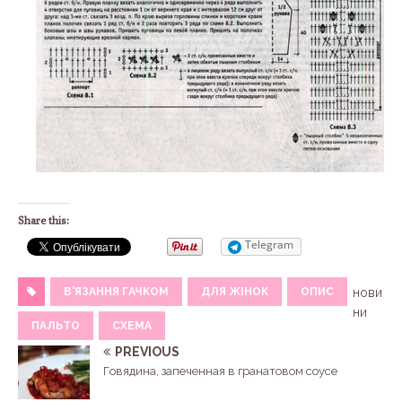
Share this:
Telegram
В'ЯЗАННЯ ГАЧКОМ
ДЛЯ ЖІНОК
ОПИС
нови
ни
ПАЛЬТО
СХЕМА
PREVIOUS
Говядина, запеченная в гранатовом соусе