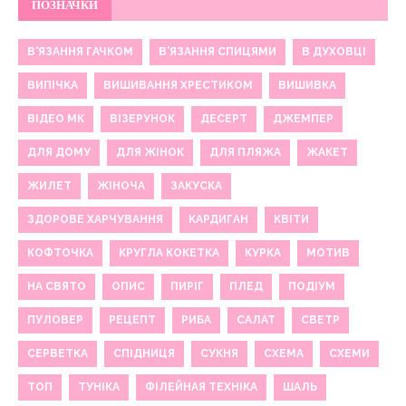
ПОЗНАЧКИ
В'ЯЗАННЯ ГАЧКОМ
В'ЯЗАННЯ СПИЦЯМИ
В ДУХОВЦІ
ВИПІЧКА
ВИШИВАННЯ ХРЕСТИКОМ
ВИШИВКА
ВІДЕО МК
ВІЗЕРУНОК
ДЕСЕРТ
ДЖЕМПЕР
ДЛЯ ДОМУ
ДЛЯ ЖІНОК
ДЛЯ ПЛЯЖА
ЖАКЕТ
ЖИЛЕТ
ЖІНОЧА
ЗАКУСКА
ЗДОРОВЕ ХАРЧУВАННЯ
КАРДИГАН
КВІТИ
КОФТОЧКА
КРУГЛА КОКЕТКА
КУРКА
МОТИВ
НА СВЯТО
ОПИС
ПИРІГ
ПЛЕД
ПОДІУМ
ПУЛОВЕР
РЕЦЕПТ
РИБА
САЛАТ
СВЕТР
СЕРВЕТКА
СПІДНИЦЯ
СУКНЯ
СХЕМА
СХЕМИ
ТОП
ТУНІКА
ФІЛЕЙНАЯ ТЕХНІКА
ШАЛЬ