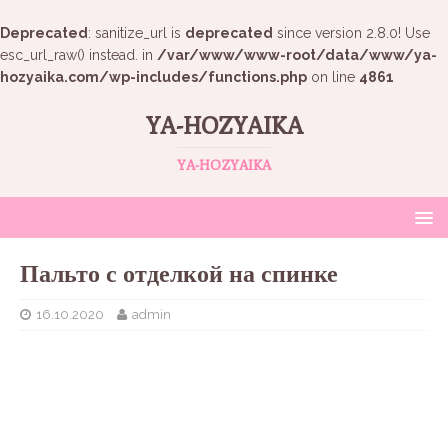
Deprecated
: sanitize_url is
deprecated
since version 2.8.0! Use
esc_url_raw() instead. in
/var/www/www-root/data/www/ya-
hozyaika.com/wp-includes/functions.php
on line
4861
YA-HOZYAIKA
YA-HOZYAIKA
Пальто с отделкой на спинке
16.10.2020
admin