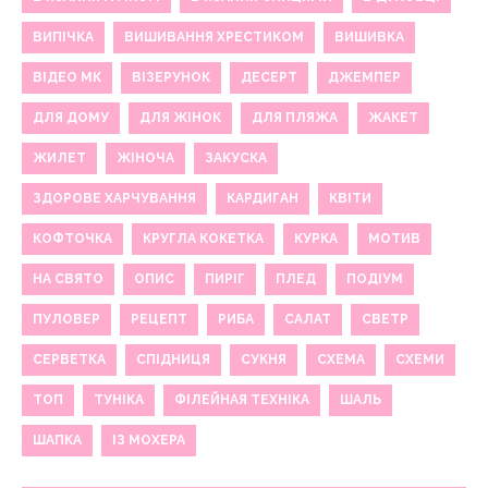
ВИПІЧКА
ВИШИВАННЯ ХРЕСТИКОМ
ВИШИВКА
ВІДЕО МК
ВІЗЕРУНОК
ДЕСЕРТ
ДЖЕМПЕР
ДЛЯ ДОМУ
ДЛЯ ЖІНОК
ДЛЯ ПЛЯЖА
ЖАКЕТ
ЖИЛЕТ
ЖІНОЧА
ЗАКУСКА
ЗДОРОВЕ ХАРЧУВАННЯ
КАРДИГАН
КВІТИ
КОФТОЧКА
КРУГЛА КОКЕТКА
КУРКА
МОТИВ
НА СВЯТО
ОПИС
ПИРІГ
ПЛЕД
ПОДІУМ
ПУЛОВЕР
РЕЦЕПТ
РИБА
САЛАТ
СВЕТР
СЕРВЕТКА
СПІДНИЦЯ
СУКНЯ
СХЕМА
СХЕМИ
ТОП
ТУНІКА
ФІЛЕЙНАЯ ТЕХНІКА
ШАЛЬ
ШАПКА
ІЗ МОХЕРА