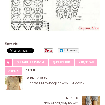
Share this:
Telegram
В'ЯЗАННЯ ГАЧКОМ
ДЛЯ ЖІНОК
КАРДИГАН
новини
СХЕМА
PREVIOUS
Т-образный пуловер с ажурным узором
NEXT
Тапочки для дому гачком