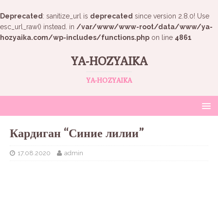
Deprecated
: sanitize_url is
deprecated
since version 2.8.0! Use
esc_url_raw() instead. in
/var/www/www-root/data/www/ya-
hozyaika.com/wp-includes/functions.php
on line
4861
YA-HOZYAIKA
YA-HOZYAIKA
Кардиган “Синие лилии”
17.08.2020
admin