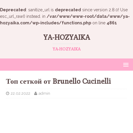
Deprecated
: sanitize_url is
deprecated
since version 2.8.0! Use
esc_url_raw() instead. in
/var/www/www-root/data/www/ya-
hozyaika.com/wp-includes/functions.php
on line
4861
YA-HOZYAIKA
YA-HOZYAIKA
Топ сеткой от Brunello Cucinelli
22.02.2022
admin