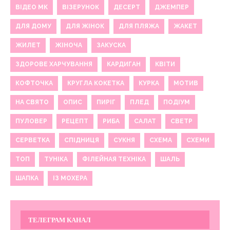
ВІДЕО МК
ВІЗЕРУНОК
ДЕСЕРТ
ДЖЕМПЕР
ДЛЯ ДОМУ
ДЛЯ ЖІНОК
ДЛЯ ПЛЯЖА
ЖАКЕТ
ЖИЛЕТ
ЖІНОЧА
ЗАКУСКА
ЗДОРОВЕ ХАРЧУВАННЯ
КАРДИГАН
КВІТИ
КОФТОЧКА
КРУГЛА КОКЕТКА
КУРКА
МОТИВ
НА СВЯТО
ОПИС
ПИРІГ
ПЛЕД
ПОДІУМ
ПУЛОВЕР
РЕЦЕПТ
РИБА
САЛАТ
СВЕТР
СЕРВЕТКА
СПІДНИЦЯ
СУКНЯ
СХЕМА
СХЕМИ
ТОП
ТУНІКА
ФІЛЕЙНАЯ ТЕХНІКА
ШАЛЬ
ШАПКА
ІЗ МОХЕРА
ТЕЛЕГРАМ КАНАЛ