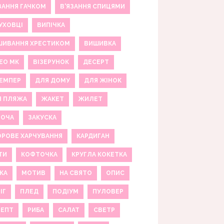
ЗАННЯ ГАЧКОМ
В'ЯЗАННЯ СПИЦЯМИ
УХОВЦІ
ВИПІЧКА
ШИВАННЯ ХРЕСТИКОМ
ВИШИВКА
ЕО МК
ВІЗЕРУНОК
ДЕСЕРТ
ЕМПЕР
ДЛЯ ДОМУ
ДЛЯ ЖІНОК
Я ПЛЯЖА
ЖАКЕТ
ЖИЛЕТ
НОЧА
ЗАКУСКА
РОВЕ ХАРЧУВАННЯ
КАРДИГАН
ТИ
КОФТОЧКА
КРУГЛА КОКЕТКА
КА
МОТИВ
НА СВЯТО
ОПИС
ІГ
ПЛЕД
ПОДІУМ
ПУЛОВЕР
ЦЕПТ
РИБА
САЛАТ
СВЕТР