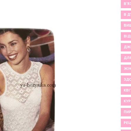
В'Я
В Д
ВИ
ВІД
ДЖ
ДЛ
ЖІ
ЗДО
КВІ
КУР
ПИР
РЕ