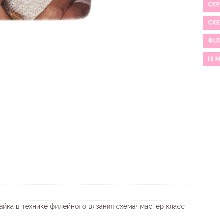
СЕР
СХ
ФІЛ
ІЗ 
айка в технике филейного вязания схема+ мастер класс