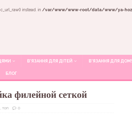
c_url_raw() instead. in
/var/www/www-root/data/www/ya-hozya
ИЦЯМИ
В’ЯЗАННЯ ДЛЯ ДІТЕЙ
В’ЯЗАННЯ ДЛЯ ДОМ
БЛОГ
йка филейной сеткой
, топ
0