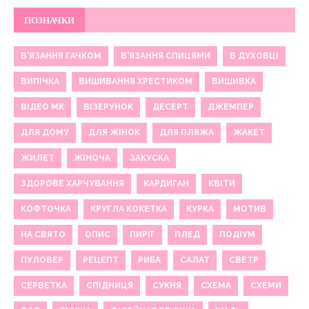
ПОЗНАЧКИ
В'ЯЗАННЯ ГАЧКОМ
В'ЯЗАННЯ СПИЦЯМИ
В ДУХОВЦІ
ВИПІЧКА
ВИШИВАННЯ ХРЕСТИКОМ
ВИШИВКА
ВІДЕО МК
ВІЗЕРУНОК
ДЕСЕРТ
ДЖЕМПЕР
ДЛЯ ДОМУ
ДЛЯ ЖІНОК
ДЛЯ ПЛЯЖА
ЖАКЕТ
ЖИЛЕТ
ЖІНОЧА
ЗАКУСКА
ЗДОРОВЕ ХАРЧУВАННЯ
КАРДИГАН
КВІТИ
КОФТОЧКА
КРУГЛА КОКЕТКА
КУРКА
МОТИВ
НА СВЯТО
ОПИС
ПИРІГ
ПЛЕД
ПОДІУМ
ПУЛОВЕР
РЕЦЕПТ
РИБА
САЛАТ
СВЕТР
СЕРВЕТКА
СПІДНИЦЯ
СУКНЯ
СХЕМА
СХЕМИ