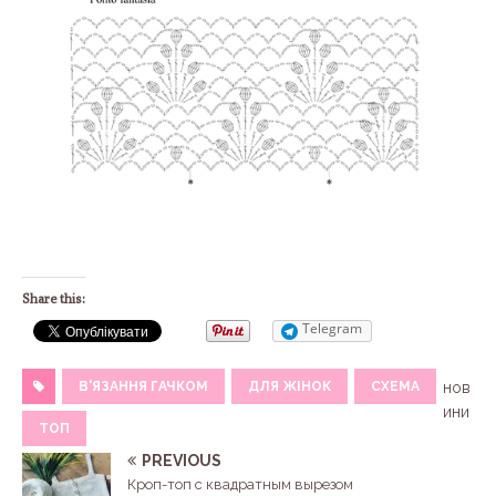
Share this:
Telegram
В'ЯЗАННЯ ГАЧКОМ
ДЛЯ ЖІНОК
СХЕМА
нов
ини
ТОП
PREVIOUS
Кроп-топ с квадратным вырезом