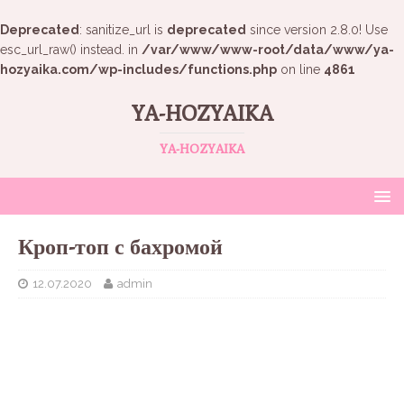
Deprecated
: sanitize_url is
deprecated
since version 2.8.0! Use
esc_url_raw() instead. in
/var/www/www-root/data/www/ya-
hozyaika.com/wp-includes/functions.php
on line
4861
YA-HOZYAIKA
YA-HOZYAIKA
Кроп-топ с бахромой
12.07.2020
admin