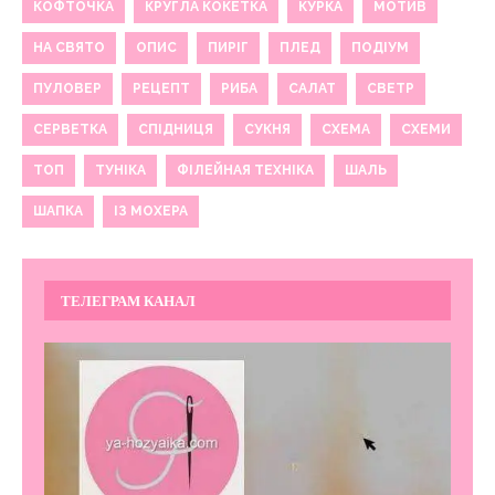
КОФТОЧКА
КРУГЛА КОКЕТКА
КУРКА
МОТИВ
НА СВЯТО
ОПИС
ПИРІГ
ПЛЕД
ПОДІУМ
ПУЛОВЕР
РЕЦЕПТ
РИБА
САЛАТ
СВЕТР
СЕРВЕТКА
СПІДНИЦЯ
СУКНЯ
СХЕМА
СХЕМИ
ТОП
ТУНІКА
ФІЛЕЙНАЯ ТЕХНІКА
ШАЛЬ
ШАПКА
ІЗ МОХЕРА
ТЕЛЕГРАМ КАНАЛ