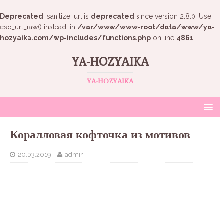
Deprecated
: sanitize_url is
deprecated
since version 2.8.0! Use
esc_url_raw() instead. in
/var/www/www-root/data/www/ya-
hozyaika.com/wp-includes/functions.php
on line
4861
YA-HOZYAIKA
YA-HOZYAIKA
Коралловая кофточка из мотивов
20.03.2019
admin