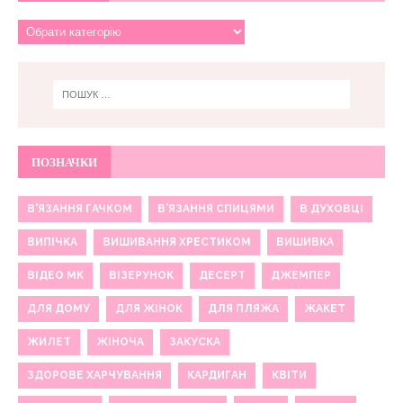
ПОЗНАЧКИ
В'ЯЗАННЯ ГАЧКОМ
В'ЯЗАННЯ СПИЦЯМИ
В ДУХОВЦІ
ВИПІЧКА
ВИШИВАННЯ ХРЕСТИКОМ
ВИШИВКА
ВІДЕО МК
ВІЗЕРУНОК
ДЕСЕРТ
ДЖЕМПЕР
ДЛЯ ДОМУ
ДЛЯ ЖІНОК
ДЛЯ ПЛЯЖА
ЖАКЕТ
ЖИЛЕТ
ЖІНОЧА
ЗАКУСКА
ЗДОРОВЕ ХАРЧУВАННЯ
КАРДИГАН
КВІТИ