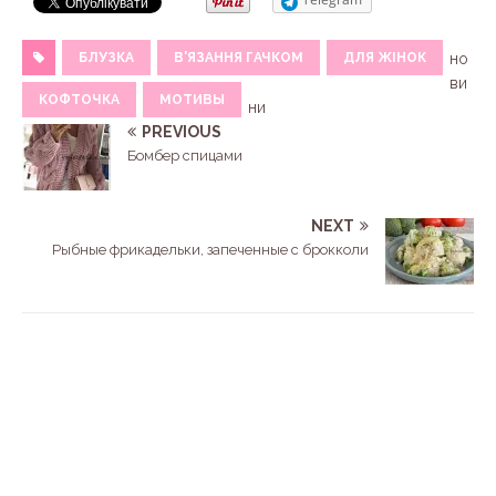
БЛУЗКА
В'ЯЗАННЯ ГАЧКОМ
ДЛЯ ЖІНОК
но
ви
КОФТОЧКА
МОТИВЫ
ни
PREVIOUS
Бомбер спицами
NEXT
Рыбные фрикадельки, запеченные с брокколи