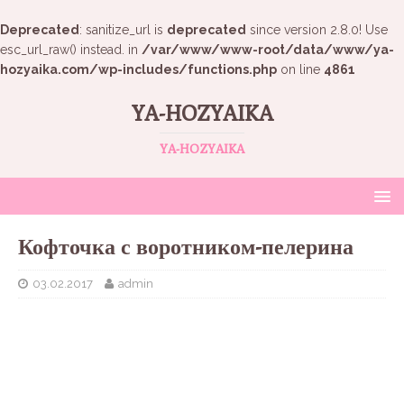
Deprecated
: sanitize_url is
deprecated
since version 2.8.0! Use
esc_url_raw() instead. in
/var/www/www-root/data/www/ya-
hozyaika.com/wp-includes/functions.php
on line
4861
YA-HOZYAIKA
YA-HOZYAIKA
Кофточка с воротником-пелерина
03.02.2017
admin