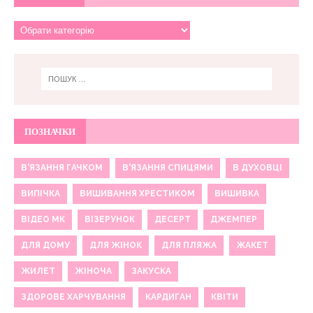
ПОЗНАЧКИ
В'ЯЗАННЯ ГАЧКОМ
В'ЯЗАННЯ СПИЦЯМИ
В ДУХОВЦІ
ВИПІЧКА
ВИШИВАННЯ ХРЕСТИКОМ
ВИШИВКА
ВІДЕО МК
ВІЗЕРУНОК
ДЕСЕРТ
ДЖЕМПЕР
ДЛЯ ДОМУ
ДЛЯ ЖІНОК
ДЛЯ ПЛЯЖА
ЖАКЕТ
ЖИЛЕТ
ЖІНОЧА
ЗАКУСКА
ЗДОРОВЕ ХАРЧУВАННЯ
КАРДИГАН
КВІТИ