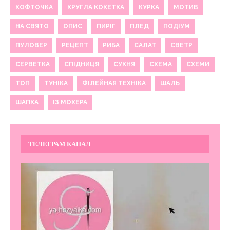
КОФТОЧКА
КРУГЛА КОКЕТКА
КУРКА
МОТИВ
НА СВЯТО
ОПИС
ПИРІГ
ПЛЕД
ПОДІУМ
ПУЛОВЕР
РЕЦЕПТ
РИБА
САЛАТ
СВЕТР
СЕРВЕТКА
СПІДНИЦЯ
СУКНЯ
СХЕМА
СХЕМИ
ТОП
ТУНІКА
ФІЛЕЙНАЯ ТЕХНІКА
ШАЛЬ
ШАПКА
ІЗ МОХЕРА
ТЕЛЕГРАМ КАНАЛ