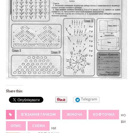
Share this:
Telegram
В'ЯЗАННЯ ГАЧКОМ
ЖІНОЧА
КОФТОЧКА
но
ви
ОПИС
СХЕМА
ни