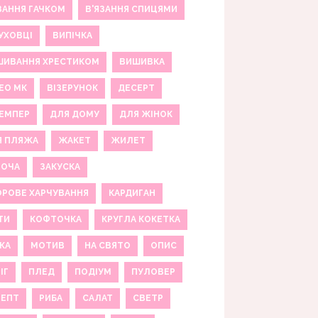
ЗАННЯ ГАЧКОМ
В'ЯЗАННЯ СПИЦЯМИ
УХОВЦІ
ВИПІЧКА
ШИВАННЯ ХРЕСТИКОМ
ВИШИВКА
ЕО МК
ВІЗЕРУНОК
ДЕСЕРТ
ЕМПЕР
ДЛЯ ДОМУ
ДЛЯ ЖІНОК
Я ПЛЯЖА
ЖАКЕТ
ЖИЛЕТ
НОЧА
ЗАКУСКА
РОВЕ ХАРЧУВАННЯ
КАРДИГАН
ТИ
КОФТОЧКА
КРУГЛА КОКЕТКА
КА
МОТИВ
НА СВЯТО
ОПИС
ІГ
ПЛЕД
ПОДІУМ
ПУЛОВЕР
ЦЕПТ
РИБА
САЛАТ
СВЕТР