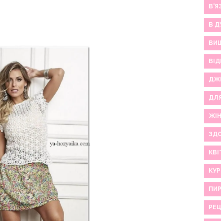
В'Я
В Д
ВИ
ВІД
ДЖ
ДЛ
ЖІ
ЗДО
КВІ
КУР
ПИР
РЕ