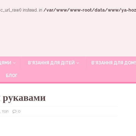
c_url_raw() instead. in
/var/www/www-root/data/www/ya-hozya
ИЦЯМИ
В’ЯЗАННЯ ДЛЯ ДІТЕЙ
В’ЯЗАННЯ ДЛЯ ДОМ
БЛОГ
и рукавами
, топ
0