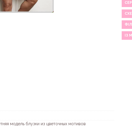
СЕР
СХ
ФІЛ
ІЗ 
тняя модель блузки из цветочных мотивов