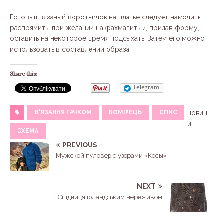
Готовый вязаный воротничок на платье следует намочить,
распрямить, при желании накрахмалить и, придав форму,
оставить на некоторое время подсыхать. Затем его можно
использовать в составлении образа.
Share this:
Telegram
В'ЯЗАННЯ ГАЧКОМ
КОМІРЕЦЬ
ОПИС
новин
и
СХЕМА
PREVIOUS
Мужской пуловер с узорами «Косы»
NEXT
Спідниця ірландським мереживом