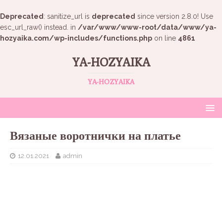
Deprecated
: sanitize_url is
deprecated
since version 2.8.0! Use
esc_url_raw() instead. in
/var/www/www-root/data/www/ya-
hozyaika.com/wp-includes/functions.php
on line
4861
YA-HOZYAIKA
YA-HOZYAIKA
Вязаные воротнички на платье
12.01.2021
admin