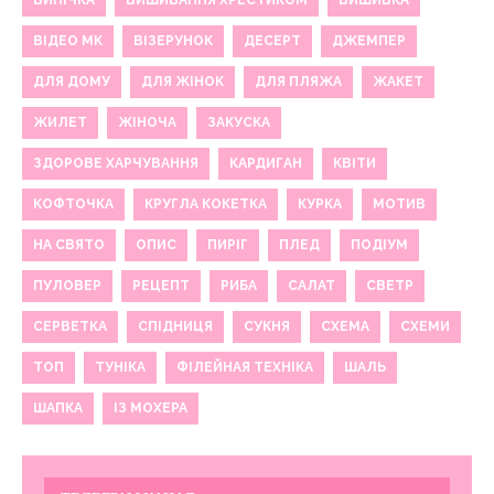
ВИПІЧКА
ВИШИВАННЯ ХРЕСТИКОМ
ВИШИВКА
ВІДЕО МК
ВІЗЕРУНОК
ДЕСЕРТ
ДЖЕМПЕР
ДЛЯ ДОМУ
ДЛЯ ЖІНОК
ДЛЯ ПЛЯЖА
ЖАКЕТ
ЖИЛЕТ
ЖІНОЧА
ЗАКУСКА
ЗДОРОВЕ ХАРЧУВАННЯ
КАРДИГАН
КВІТИ
КОФТОЧКА
КРУГЛА КОКЕТКА
КУРКА
МОТИВ
НА СВЯТО
ОПИС
ПИРІГ
ПЛЕД
ПОДІУМ
ПУЛОВЕР
РЕЦЕПТ
РИБА
САЛАТ
СВЕТР
СЕРВЕТКА
СПІДНИЦЯ
СУКНЯ
СХЕМА
СХЕМИ
ТОП
ТУНІКА
ФІЛЕЙНАЯ ТЕХНІКА
ШАЛЬ
ШАПКА
ІЗ МОХЕРА