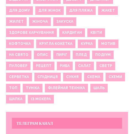
ДЛЯ ДОМУ
ДЛЯ ЖІНОК
ДЛЯ ПЛЯЖА
ЖАКЕТ
ЖИЛЕТ
ЖІНОЧА
ЗАКУСКА
ЗДОРОВЕ ХАРЧУВАННЯ
КАРДИГАН
КВІТИ
КОФТОЧКА
КРУГЛА КОКЕТКА
КУРКА
МОТИВ
НА СВЯТО
ОПИС
ПИРІГ
ПЛЕД
ПОДІУМ
ПУЛОВЕР
РЕЦЕПТ
РИБА
САЛАТ
СВЕТР
СЕРВЕТКА
СПІДНИЦЯ
СУКНЯ
СХЕМА
СХЕМИ
ТОП
ТУНІКА
ФІЛЕЙНАЯ ТЕХНІКА
ШАЛЬ
ШАПКА
ІЗ МОХЕРА
ТЕЛЕГРАМ КАНАЛ