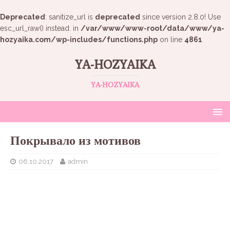
Deprecated
: sanitize_url is
deprecated
since version 2.8.0! Use
esc_url_raw() instead. in
/var/www/www-root/data/www/ya-
hozyaika.com/wp-includes/functions.php
on line
4861
YA-HOZYAIKA
YA-HOZYAIKA
Покрывало из мотивов
06.10.2017
admin