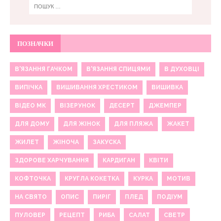
ПОЗНАЧКИ
В'ЯЗАННЯ ГАЧКОМ
В'ЯЗАННЯ СПИЦЯМИ
В ДУХОВЦІ
ВИПІЧКА
ВИШИВАННЯ ХРЕСТИКОМ
ВИШИВКА
ВІДЕО МК
ВІЗЕРУНОК
ДЕСЕРТ
ДЖЕМПЕР
ДЛЯ ДОМУ
ДЛЯ ЖІНОК
ДЛЯ ПЛЯЖА
ЖАКЕТ
ЖИЛЕТ
ЖІНОЧА
ЗАКУСКА
ЗДОРОВЕ ХАРЧУВАННЯ
КАРДИГАН
КВІТИ
КОФТОЧКА
КРУГЛА КОКЕТКА
КУРКА
МОТИВ
НА СВЯТО
ОПИС
ПИРІГ
ПЛЕД
ПОДІУМ
ПУЛОВЕР
РЕЦЕПТ
РИБА
САЛАТ
СВЕТР