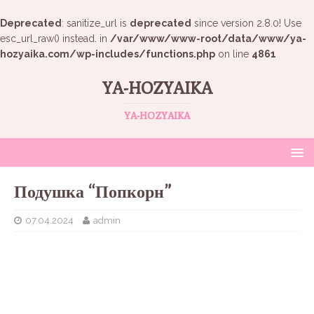
Deprecated
: sanitize_url is
deprecated
since version 2.8.0! Use
esc_url_raw() instead. in
/var/www/www-root/data/www/ya-
hozyaika.com/wp-includes/functions.php
on line
4861
YA-HOZYAIKA
YA-HOZYAIKA
Подушка “Попкорн”
07.04.2024
admin