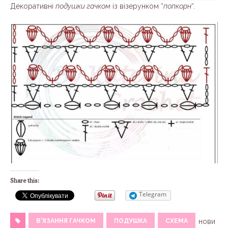
Декоративні
подушки гачком
із візерунком “
попкорн
“.
Share this:
Telegram
В'ЯЗАННЯ ГАЧКОМ
ПОДУШКА
СХЕМА
нови