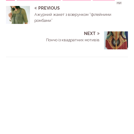
ни
PREVIOUS
Ажурний жакет з візерунком “філейними
ромбами”
NEXT
Пончо із квадратних мотивів