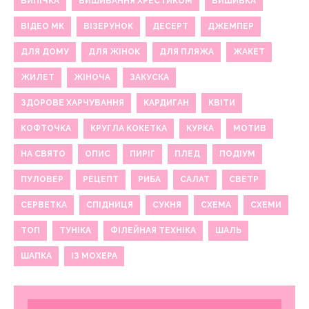
ВИПІЧКА
ВИШИВАННЯ ХРЕСТИКОМ
ВИШИВКА
ВІДЕО МК
ВІЗЕРУНОК
ДЕСЕРТ
ДЖЕМПЕР
ДЛЯ ДОМУ
ДЛЯ ЖІНОК
ДЛЯ ПЛЯЖА
ЖАКЕТ
ЖИЛЕТ
ЖІНОЧА
ЗАКУСКА
ЗДОРОВЕ ХАРЧУВАННЯ
КАРДИГАН
КВІТИ
КОФТОЧКА
КРУГЛА КОКЕТКА
КУРКА
МОТИВ
НА СВЯТО
ОПИС
ПИРІГ
ПЛЕД
ПОДІУМ
ПУЛОВЕР
РЕЦЕПТ
РИБА
САЛАТ
СВЕТР
СЕРВЕТКА
СПІДНИЦЯ
СУКНЯ
СХЕМА
СХЕМИ
ТОП
ТУНІКА
ФІЛЕЙНАЯ ТЕХНІКА
ШАЛЬ
ШАПКА
ІЗ МОХЕРА