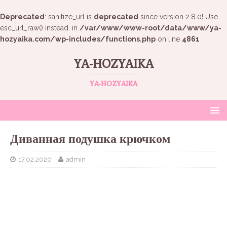
Deprecated
: sanitize_url is
deprecated
since version 2.8.0! Use
esc_url_raw() instead. in
/var/www/www-root/data/www/ya-
hozyaika.com/wp-includes/functions.php
on line
4861
YA-HOZYAIKA
YA-HOZYAIKA
Диванная подушка крючком
17.02.2020
admin