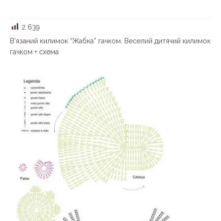
2 639
В’язаний килимок “Жабка” гачком. Веселий дитячий килимок
гачком + схема