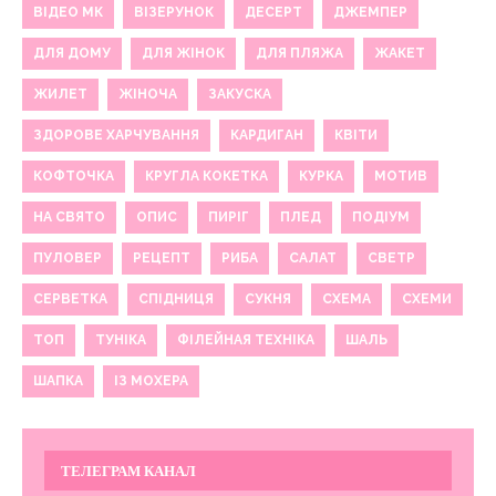
ВІДЕО МК
ВІЗЕРУНОК
ДЕСЕРТ
ДЖЕМПЕР
ДЛЯ ДОМУ
ДЛЯ ЖІНОК
ДЛЯ ПЛЯЖА
ЖАКЕТ
ЖИЛЕТ
ЖІНОЧА
ЗАКУСКА
ЗДОРОВЕ ХАРЧУВАННЯ
КАРДИГАН
КВІТИ
КОФТОЧКА
КРУГЛА КОКЕТКА
КУРКА
МОТИВ
НА СВЯТО
ОПИС
ПИРІГ
ПЛЕД
ПОДІУМ
ПУЛОВЕР
РЕЦЕПТ
РИБА
САЛАТ
СВЕТР
СЕРВЕТКА
СПІДНИЦЯ
СУКНЯ
СХЕМА
СХЕМИ
ТОП
ТУНІКА
ФІЛЕЙНАЯ ТЕХНІКА
ШАЛЬ
ШАПКА
ІЗ МОХЕРА
ТЕЛЕГРАМ КАНАЛ