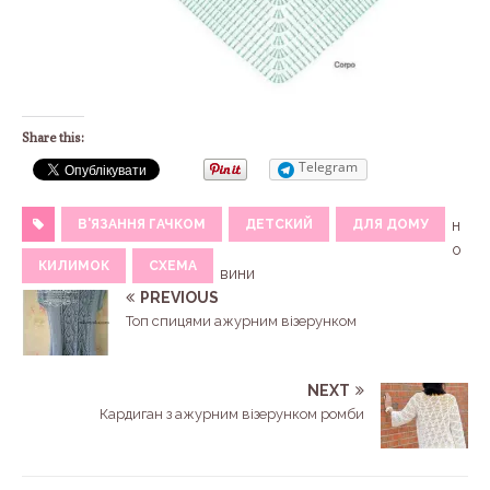
Share this:
Telegram
В'ЯЗАННЯ ГАЧКОМ
ДЕТСКИЙ
ДЛЯ ДОМУ
н
о
КИЛИМОК
СХЕМА
вини
PREVIOUS
Топ спицями ажурним візерунком
NEXT
Кардиган з ажурним візерунком ромби