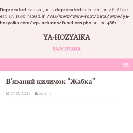
Deprecated
: sanitize_url is
deprecated
since version 2.8.0! Use
esc_url_raw() instead. in
/var/www/www-root/data/www/ya-
hozyaika.com/wp-includes/functions.php
on line
4861
YA-HOZYAIKA
YA-HOZYAIKA
В’язаний килимок “Жабка”
13.08.2024
admin