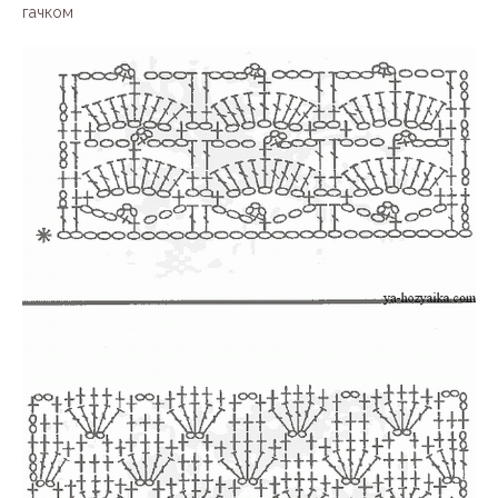
гачком