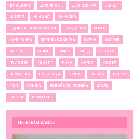
ДЛЯ ДОМУ
ДЛЯ ЖІНОК
ДЛЯ ПЛЯЖА
ЖАКЕТ
ЖИЛЕТ
ЖІНОЧА
ЗАКУСКА
ЗДОРОВЕ ХАРЧУВАННЯ
КАРДИГАН
КВІТИ
КОФТОЧКА
КРУГЛА КОКЕТКА
КУРКА
МОТИВ
НА СВЯТО
ОПИС
ПИРІГ
ПЛЕД
ПОДІУМ
ПУЛОВЕР
РЕЦЕПТ
РИБА
САЛАТ
СВЕТР
СЕРВЕТКА
СПІДНИЦЯ
СУКНЯ
СХЕМА
СХЕМИ
ТОП
ТУНІКА
ФІЛЕЙНАЯ ТЕХНІКА
ШАЛЬ
ШАПКА
ІЗ МОХЕРА
ТЕЛЕГРАМ КАНАЛ