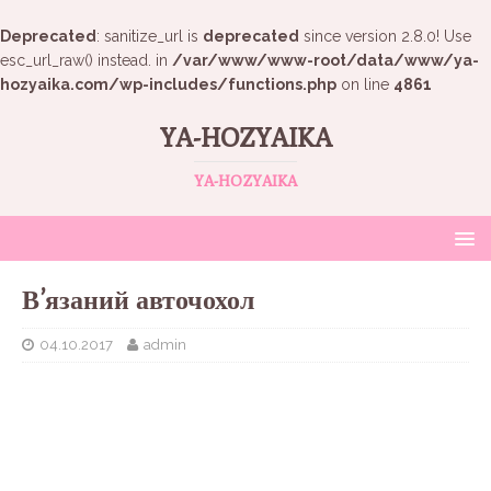
Deprecated
: sanitize_url is
deprecated
since version 2.8.0! Use
esc_url_raw() instead. in
/var/www/www-root/data/www/ya-
hozyaika.com/wp-includes/functions.php
on line
4861
YA-HOZYAIKA
YA-HOZYAIKA
В’язаний авточохол
04.10.2017
admin