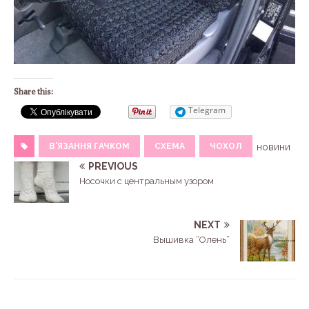
Share this:
Telegram
В'ЯЗАННЯ ГАЧКОМ
СХЕМА
ЧОХОЛ
новини
PREVIOUS
Носочки с центральным узором
NEXT
Вышивка “Олень”