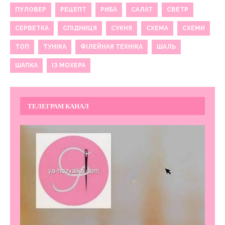
ПУЛОВЕР
РЕЦЕПТ
РИБА
САЛАТ
СВЕТР
СЕРВЕТКА
СПІДНИЦЯ
СУКНЯ
СХЕМА
СХЕМИ
ТОП
ТУНІКА
ФІЛЕЙНАЯ ТЕХНІКА
ШАЛЬ
ШАПКА
ІЗ МОХЕРА
ТЕЛЕГРАМ КАНАЛ