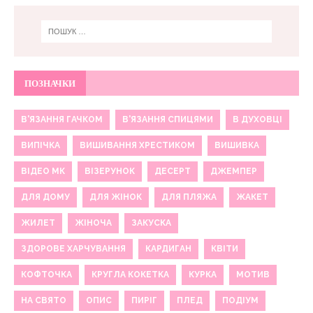
ПОЗНАЧКИ
В'ЯЗАННЯ ГАЧКОМ
В'ЯЗАННЯ СПИЦЯМИ
В ДУХОВЦІ
ВИПІЧКА
ВИШИВАННЯ ХРЕСТИКОМ
ВИШИВКА
ВІДЕО МК
ВІЗЕРУНОК
ДЕСЕРТ
ДЖЕМПЕР
ДЛЯ ДОМУ
ДЛЯ ЖІНОК
ДЛЯ ПЛЯЖА
ЖАКЕТ
ЖИЛЕТ
ЖІНОЧА
ЗАКУСКА
ЗДОРОВЕ ХАРЧУВАННЯ
КАРДИГАН
КВІТИ
КОФТОЧКА
КРУГЛА КОКЕТКА
КУРКА
МОТИВ
НА СВЯТО
ОПИС
ПИРІГ
ПЛЕД
ПОДІУМ