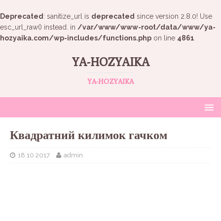
Deprecated
: sanitize_url is
deprecated
since version 2.8.0! Use
esc_url_raw() instead. in
/var/www/www-root/data/www/ya-
hozyaika.com/wp-includes/functions.php
on line
4861
YA-HOZYAIKA
YA-HOZYAIKA
Квадратний килимок гачком
18.10.2017
admin