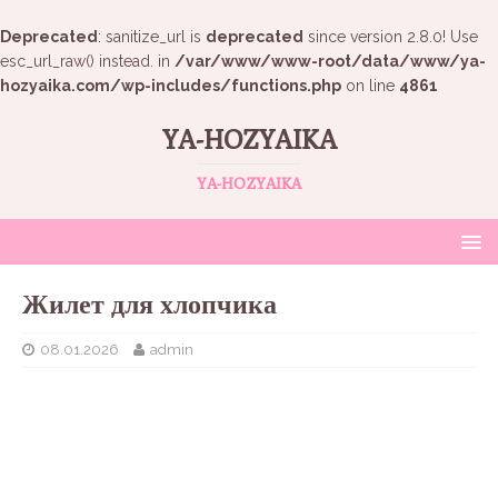
Deprecated
: sanitize_url is
deprecated
since version 2.8.0! Use
esc_url_raw() instead. in
/var/www/www-root/data/www/ya-
hozyaika.com/wp-includes/functions.php
on line
4861
YA-HOZYAIKA
YA-HOZYAIKA
Жилет для хлопчика
08.01.2026
admin