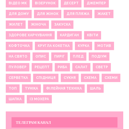
ВІДЕО МК
ВІЗЕРУНОК
ДЕСЕРТ
ДЖЕМПЕР
ДЛЯ ДОМУ
ДЛЯ ЖІНОК
ДЛЯ ПЛЯЖА
ЖАКЕТ
ЖИЛЕТ
ЖІНОЧА
ЗАКУСКА
ЗДОРОВЕ ХАРЧУВАННЯ
КАРДИГАН
КВІТИ
КОФТОЧКА
КРУГЛА КОКЕТКА
КУРКА
МОТИВ
НА СВЯТО
ОПИС
ПИРІГ
ПЛЕД
ПОДІУМ
ПУЛОВЕР
РЕЦЕПТ
РИБА
САЛАТ
СВЕТР
СЕРВЕТКА
СПІДНИЦЯ
СУКНЯ
СХЕМА
СХЕМИ
ТОП
ТУНІКА
ФІЛЕЙНАЯ ТЕХНІКА
ШАЛЬ
ШАПКА
ІЗ МОХЕРА
ТЕЛЕГРАМ КАНАЛ