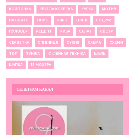
КОФТОЧКА
КРУГЛА КОКЕТКА
КУРКА
МОТИВ
НА СВЯТО
ОПИС
ПИРІГ
ПЛЕД
ПОДІУМ
ПУЛОВЕР
РЕЦЕПТ
РИБА
САЛАТ
СВЕТР
СЕРВЕТКА
СПІДНИЦЯ
СУКНЯ
СХЕМА
СХЕМИ
ТОП
ТУНІКА
ФІЛЕЙНАЯ ТЕХНІКА
ШАЛЬ
ШАПКА
ІЗ МОХЕРА
ТЕЛЕГРАМ КАНАЛ