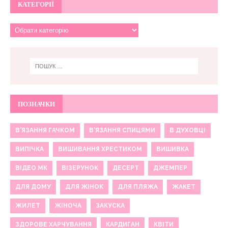
КАТЕГОРІЇ
ПОЗНАЧКИ
В'ЯЗАННЯ ГАЧКОМ
В'ЯЗАННЯ СПИЦЯМИ
В ДУХОВЦІ
ВИПІЧКА
ВИШИВАННЯ ХРЕСТИКОМ
ВИШИВКА
ВІДЕО МК
ВІЗЕРУНОК
ДЕСЕРТ
ДЖЕМПЕР
ДЛЯ ДОМУ
ДЛЯ ЖІНОК
ДЛЯ ПЛЯЖА
ЖАКЕТ
ЖИЛЕТ
ЖІНОЧА
ЗАКУСКА
ЗДОРОВЕ ХАРЧУВАННЯ
КАРДИГАН
КВІТИ