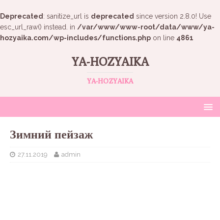
Deprecated
: sanitize_url is
deprecated
since version 2.8.0! Use
esc_url_raw() instead. in
/var/www/www-root/data/www/ya-
hozyaika.com/wp-includes/functions.php
on line
4861
YA-HOZYAIKA
YA-HOZYAIKA
Зимний пейзаж
27.11.2019
admin