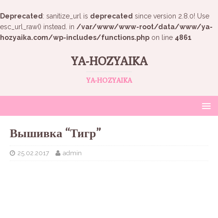
Deprecated
: sanitize_url is
deprecated
since version 2.8.0! Use
esc_url_raw() instead. in
/var/www/www-root/data/www/ya-
hozyaika.com/wp-includes/functions.php
on line
4861
YA-HOZYAIKA
YA-HOZYAIKA
Вышивка “Тигр”
25.02.2017
admin