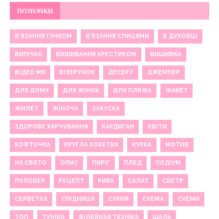
ПОЗНАЧКИ
В'ЯЗАННЯ ГАЧКОМ
В'ЯЗАННЯ СПИЦЯМИ
В ДУХОВЦІ
ВИПІЧКА
ВИШИВАННЯ ХРЕСТИКОМ
ВИШИВКА
ВІДЕО МК
ВІЗЕРУНОК
ДЕСЕРТ
ДЖЕМПЕР
ДЛЯ ДОМУ
ДЛЯ ЖІНОК
ДЛЯ ПЛЯЖА
ЖАКЕТ
ЖИЛЕТ
ЖІНОЧА
ЗАКУСКА
ЗДОРОВЕ ХАРЧУВАННЯ
КАРДИГАН
КВІТИ
КОФТОЧКА
КРУГЛА КОКЕТКА
КУРКА
МОТИВ
НА СВЯТО
ОПИС
ПИРІГ
ПЛЕД
ПОДІУМ
ПУЛОВЕР
РЕЦЕПТ
РИБА
САЛАТ
СВЕТР
СЕРВЕТКА
СПІДНИЦЯ
СУКНЯ
СХЕМА
СХЕМИ
ТОП
ТУНІКА
ФІЛЕЙНАЯ ТЕХНІКА
ШАЛЬ