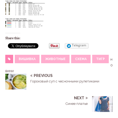
Share this:
Telegram
ВИШИВКА
ЖИВОТНЫЕ
СХЕМА
ТИГР
н
о
вини
PREVIOUS
Гороховый суп с чесночными рулетиками
NEXT
Синее платье