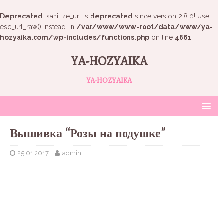
Deprecated
: sanitize_url is
deprecated
since version 2.8.0! Use
esc_url_raw() instead. in
/var/www/www-root/data/www/ya-
hozyaika.com/wp-includes/functions.php
on line
4861
YA-HOZYAIKA
YA-HOZYAIKA
Вышивка “Розы на подушке”
25.01.2017
admin