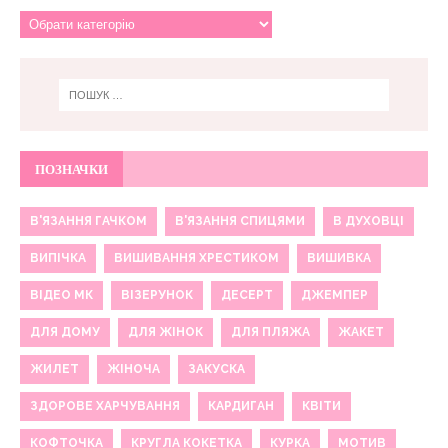
ПОЗНАЧКИ
В'ЯЗАННЯ ГАЧКОМ
В'ЯЗАННЯ СПИЦЯМИ
В ДУХОВЦІ
ВИПІЧКА
ВИШИВАННЯ ХРЕСТИКОМ
ВИШИВКА
ВІДЕО МК
ВІЗЕРУНОК
ДЕСЕРТ
ДЖЕМПЕР
ДЛЯ ДОМУ
ДЛЯ ЖІНОК
ДЛЯ ПЛЯЖА
ЖАКЕТ
ЖИЛЕТ
ЖІНОЧА
ЗАКУСКА
ЗДОРОВЕ ХАРЧУВАННЯ
КАРДИГАН
КВІТИ
КОФТОЧКА
КРУГЛА КОКЕТКА
КУРКА
МОТИВ