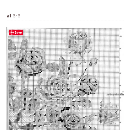
646
Save