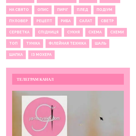
НА СВЯТО
ОПИС
ПИРІГ
ПЛЕД
ПОДІУМ
ПУЛОВЕР
РЕЦЕПТ
РИБА
САЛАТ
СВЕТР
СЕРВЕТКА
СПІДНИЦЯ
СУКНЯ
СХЕМА
СХЕМИ
ТОП
ТУНІКА
ФІЛЕЙНАЯ ТЕХНІКА
ШАЛЬ
ШАПКА
ІЗ МОХЕРА
ТЕЛЕГРАМ КАНАЛ