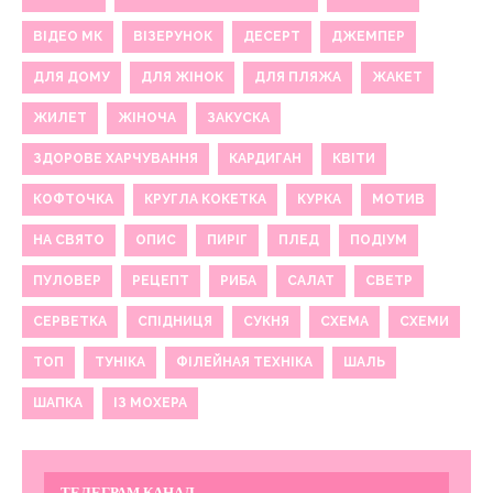
ВІДЕО МК
ВІЗЕРУНОК
ДЕСЕРТ
ДЖЕМПЕР
ДЛЯ ДОМУ
ДЛЯ ЖІНОК
ДЛЯ ПЛЯЖА
ЖАКЕТ
ЖИЛЕТ
ЖІНОЧА
ЗАКУСКА
ЗДОРОВЕ ХАРЧУВАННЯ
КАРДИГАН
КВІТИ
КОФТОЧКА
КРУГЛА КОКЕТКА
КУРКА
МОТИВ
НА СВЯТО
ОПИС
ПИРІГ
ПЛЕД
ПОДІУМ
ПУЛОВЕР
РЕЦЕПТ
РИБА
САЛАТ
СВЕТР
СЕРВЕТКА
СПІДНИЦЯ
СУКНЯ
СХЕМА
СХЕМИ
ТОП
ТУНІКА
ФІЛЕЙНАЯ ТЕХНІКА
ШАЛЬ
ШАПКА
ІЗ МОХЕРА
ТЕЛЕГРАМ КАНАЛ