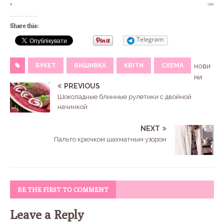
Share this:
Telegram
БУКЕТ
ВИШИВКА
КВІТИ
СХЕМА
нови
ни
PREVIOUS
Шоколадные блинные рулетики с двойной
начинкой
NEXT
Пальто крючком шахматным узором
BE THE FIRST TO COMMENT
Leave a Reply