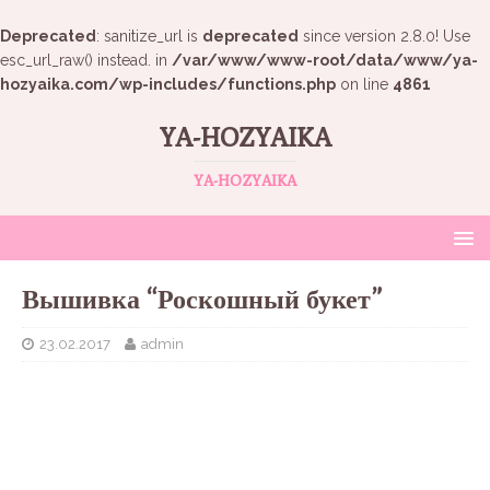
Deprecated
: sanitize_url is
deprecated
since version 2.8.0! Use
esc_url_raw() instead. in
/var/www/www-root/data/www/ya-
hozyaika.com/wp-includes/functions.php
on line
4861
YA-HOZYAIKA
YA-HOZYAIKA
Вышивка “Роскошный букет”
23.02.2017
admin