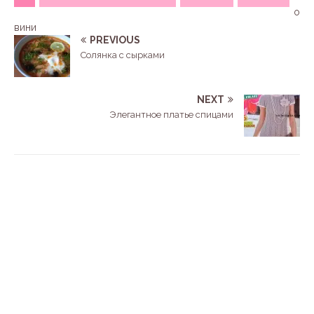
о
вини
PREVIOUS
Солянка с сырками
NEXT
Элегантное платье спицами