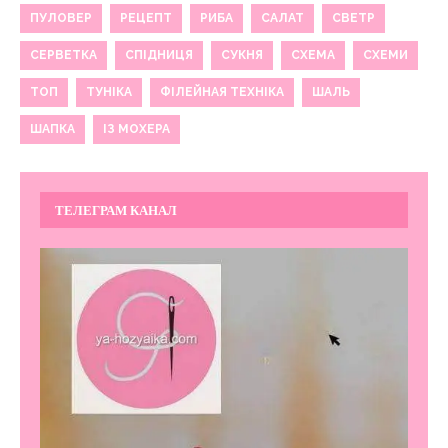
ПУЛОВЕР
РЕЦЕПТ
РИБА
САЛАТ
СВЕТР
СЕРВЕТКА
СПІДНИЦЯ
СУКНЯ
СХЕМА
СХЕМИ
ТОП
ТУНІКА
ФІЛЕЙНАЯ ТЕХНІКА
ШАЛЬ
ШАПКА
ІЗ МОХЕРА
ТЕЛЕГРАМ КАНАЛ