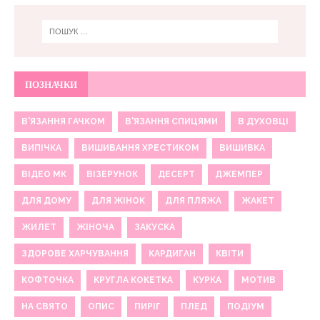
ПОЗНАЧКИ
В'ЯЗАННЯ ГАЧКОМ
В'ЯЗАННЯ СПИЦЯМИ
В ДУХОВЦІ
ВИПІЧКА
ВИШИВАННЯ ХРЕСТИКОМ
ВИШИВКА
ВІДЕО МК
ВІЗЕРУНОК
ДЕСЕРТ
ДЖЕМПЕР
ДЛЯ ДОМУ
ДЛЯ ЖІНОК
ДЛЯ ПЛЯЖА
ЖАКЕТ
ЖИЛЕТ
ЖІНОЧА
ЗАКУСКА
ЗДОРОВЕ ХАРЧУВАННЯ
КАРДИГАН
КВІТИ
КОФТОЧКА
КРУГЛА КОКЕТКА
КУРКА
МОТИВ
НА СВЯТО
ОПИС
ПИРІГ
ПЛЕД
ПОДІУМ