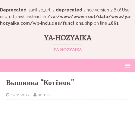
Deprecated
: sanitize_url is
deprecated
since version 2.8.0! Use
esc_url_raw() instead. in
/var/www/www-root/data/www/ya-
hozyaika.com/wp-includes/functions.php
on line
4861
YA-HOZYAIKA
YA-HOZYAIKA
Вышивка “Котёнок”
10.11.2017
admin