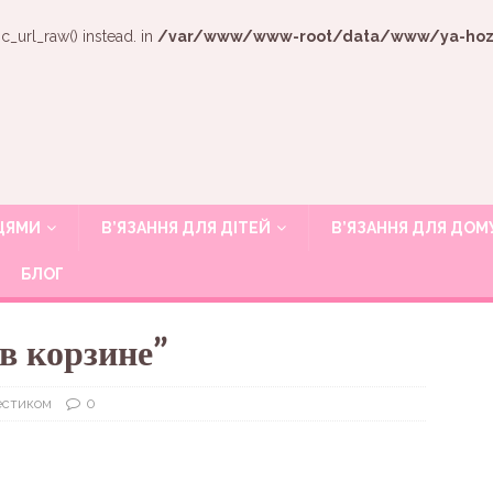
c_url_raw() instead. in
/var/www/www-root/data/www/ya-hozya
ИЦЯМИ
В’ЯЗАННЯ ДЛЯ ДІТЕЙ
В’ЯЗАННЯ ДЛЯ ДОМ
БЛОГ
 корзине”
естиком
0