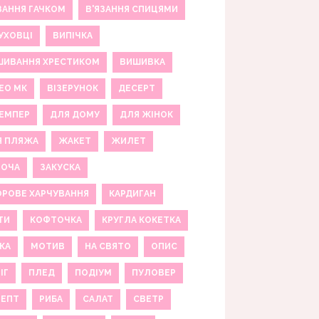
ЗАННЯ ГАЧКОМ
В'ЯЗАННЯ СПИЦЯМИ
УХОВЦІ
ВИПІЧКА
ШИВАННЯ ХРЕСТИКОМ
ВИШИВКА
ЕО МК
ВІЗЕРУНОК
ДЕСЕРТ
ЕМПЕР
ДЛЯ ДОМУ
ДЛЯ ЖІНОК
Я ПЛЯЖА
ЖАКЕТ
ЖИЛЕТ
НОЧА
ЗАКУСКА
РОВЕ ХАРЧУВАННЯ
КАРДИГАН
ТИ
КОФТОЧКА
КРУГЛА КОКЕТКА
КА
МОТИВ
НА СВЯТО
ОПИС
ІГ
ПЛЕД
ПОДІУМ
ПУЛОВЕР
ЦЕПТ
РИБА
САЛАТ
СВЕТР