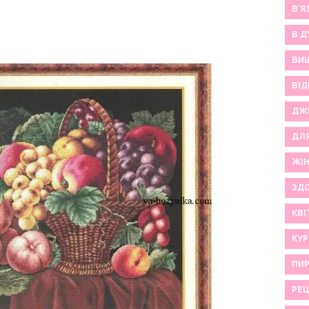
В'Я
В Д
ВИ
ВІД
ДЖ
ДЛ
ЖІ
ЗДО
КВІ
КУР
ПИР
РЕ