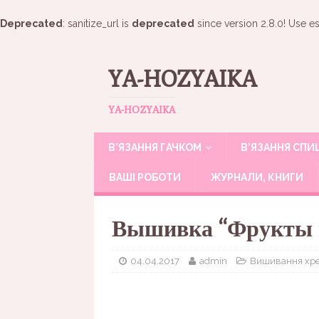
Deprecated
: sanitize_url is
deprecated
since version 2.8.0! Use es
YA-HOZYAIKA
YA-HOZYAIKA
В’ЯЗАННЯ ГАЧКОМ
В’ЯЗАННЯ СП
ВАШІ РОБОТИ
ЖУРНАЛИ, КНИГИ
Вышивка “Фрукты в
04.04.2017
admin
Вишивання хр