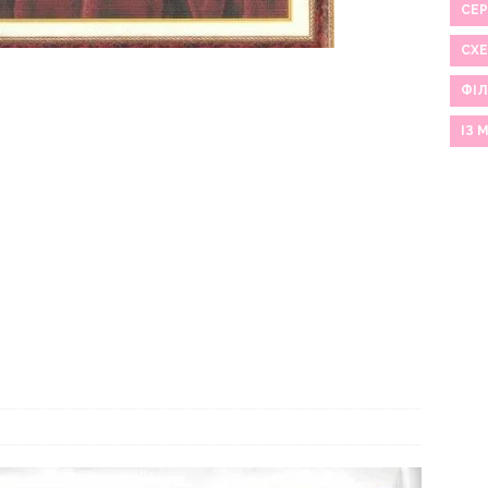
СЕР
СХ
ФІЛ
ІЗ 