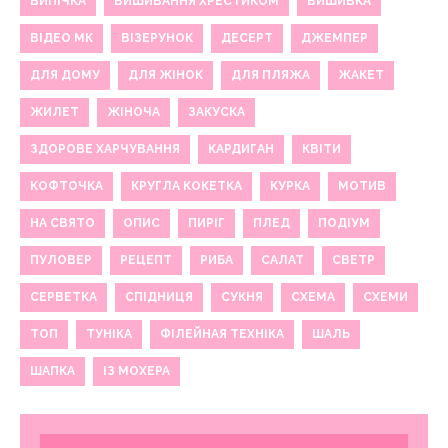
ВИПІЧКА
ВИШИВАННЯ ХРЕСТИКОМ
ВИШИВКА
ВІДЕО МК
ВІЗЕРУНОК
ДЕСЕРТ
ДЖЕМПЕР
ДЛЯ ДОМУ
ДЛЯ ЖІНОК
ДЛЯ ПЛЯЖА
ЖАКЕТ
ЖИЛЕТ
ЖІНОЧА
ЗАКУСКА
ЗДОРОВЕ ХАРЧУВАННЯ
КАРДИГАН
КВІТИ
КОФТОЧКА
КРУГЛА КОКЕТКА
КУРКА
МОТИВ
НА СВЯТО
ОПИС
ПИРІГ
ПЛЕД
ПОДІУМ
ПУЛОВЕР
РЕЦЕПТ
РИБА
САЛАТ
СВЕТР
СЕРВЕТКА
СПІДНИЦЯ
СУКНЯ
СХЕМА
СХЕМИ
ТОП
ТУНІКА
ФІЛЕЙНАЯ ТЕХНІКА
ШАЛЬ
ШАПКА
ІЗ МОХЕРА