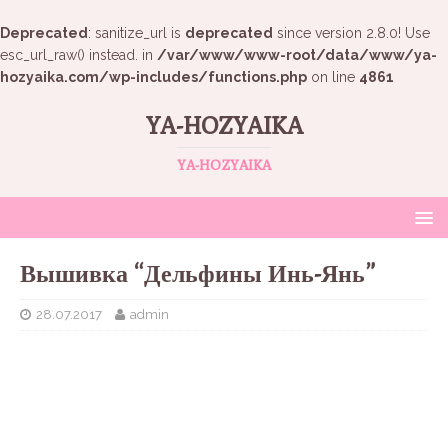
Deprecated
: sanitize_url is
deprecated
since version 2.8.0! Use
esc_url_raw() instead. in
/var/www/www-root/data/www/ya-
hozyaika.com/wp-includes/functions.php
on line
4861
YA-HOZYAIKA
YA-HOZYAIKA
Вышивка “Дельфины Инь-Янь”
28.07.2017
admin