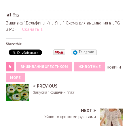
613
Вышивка “Дельфины Инь-Янь “. Схема для вышивания в JPG
и PDF
Скачать ⇓
Share this:
Telegram
ВИШИВАННЯ ХРЕСТИКОМ
ЖИВОТНЫЕ
новини
МОРЕ
PREVIOUS
Закуска “Кошачий глаз”
NEXT
Жакет с кроткими рукавами