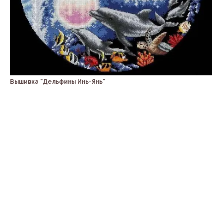
Вышивка "Дельфины Инь-Янь"