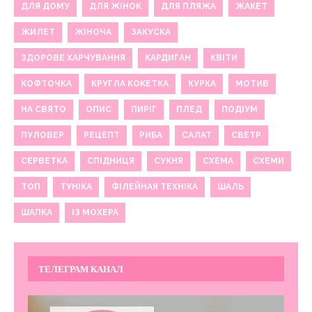
ДЛЯ ДОМУ
ДЛЯ ЖІНОК
ДЛЯ ПЛЯЖА
ЖАКЕТ
ЖИЛЕТ
ЖІНОЧА
ЗАКУСКА
ЗДОРОВЕ ХАРЧУВАННЯ
КАРДИГАН
КВІТИ
КОФТОЧКА
КРУГЛА КОКЕТКА
КУРКА
МОТИВ
НА СВЯТО
ОПИС
ПИРІГ
ПЛЕД
ПОДІУМ
ПУЛОВЕР
РЕЦЕПТ
РИБА
САЛАТ
СВЕТР
СЕРВЕТКА
СПІДНИЦЯ
СУКНЯ
СХЕМА
СХЕМИ
ТОП
ТУНІКА
ФІЛЕЙНАЯ ТЕХНІКА
ШАЛЬ
ШАПКА
ІЗ МОХЕРА
ТЕЛЕГРАМ КАНАЛ