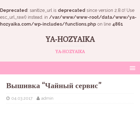
Deprecated
: sanitize_url is
deprecated
since version 2.8.0! Use
esc_url_raw() instead. in
/var/www/www-root/data/www/ya-
hozyaika.com/wp-includes/functions.php
on line
4861
YA-HOZYAIKA
YA-HOZYAIKA
Вышивка “Чайный сервис”
04.03.2017
admin