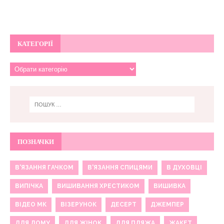
КАТЕГОРІЇ
ПОЗНАЧКИ
В'ЯЗАННЯ ГАЧКОМ
В'ЯЗАННЯ СПИЦЯМИ
В ДУХОВЦІ
ВИПІЧКА
ВИШИВАННЯ ХРЕСТИКОМ
ВИШИВКА
ВІДЕО МК
ВІЗЕРУНОК
ДЕСЕРТ
ДЖЕМПЕР
ДЛЯ ДОМУ
ДЛЯ ЖІНОК
ДЛЯ ПЛЯЖА
ЖАКЕТ