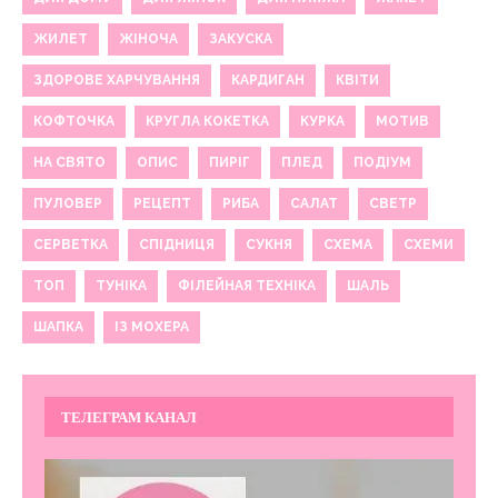
ЖИЛЕТ
ЖІНОЧА
ЗАКУСКА
ЗДОРОВЕ ХАРЧУВАННЯ
КАРДИГАН
КВІТИ
КОФТОЧКА
КРУГЛА КОКЕТКА
КУРКА
МОТИВ
НА СВЯТО
ОПИС
ПИРІГ
ПЛЕД
ПОДІУМ
ПУЛОВЕР
РЕЦЕПТ
РИБА
САЛАТ
СВЕТР
СЕРВЕТКА
СПІДНИЦЯ
СУКНЯ
СХЕМА
СХЕМИ
ТОП
ТУНІКА
ФІЛЕЙНАЯ ТЕХНІКА
ШАЛЬ
ШАПКА
ІЗ МОХЕРА
ТЕЛЕГРАМ КАНАЛ