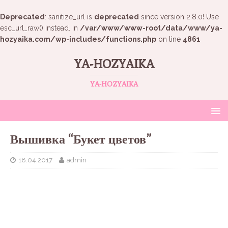
Deprecated
: sanitize_url is
deprecated
since version 2.8.0! Use
esc_url_raw() instead. in
/var/www/www-root/data/www/ya-
hozyaika.com/wp-includes/functions.php
on line
4861
YA-HOZYAIKA
YA-HOZYAIKA
Вышивка “Букет цветов”
18.04.2017
admin