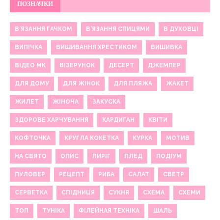
ПОЗНАЧКИ
В'ЯЗАННЯ ГАЧКОМ
В'ЯЗАННЯ СПИЦЯМИ
В ДУХОВЦІ
ВИПІЧКА
ВИШИВАННЯ ХРЕСТИКОМ
ВИШИВКА
ВІДЕО МК
ВІЗЕРУНОК
ДЕСЕРТ
ДЖЕМПЕР
ДЛЯ ДОМУ
ДЛЯ ЖІНОК
ДЛЯ ПЛЯЖА
ЖАКЕТ
ЖИЛЕТ
ЖІНОЧА
ЗАКУСКА
ЗДОРОВЕ ХАРЧУВАННЯ
КАРДИГАН
КВІТИ
КОФТОЧКА
КРУГЛА КОКЕТКА
КУРКА
МОТИВ
НА СВЯТО
ОПИС
ПИРІГ
ПЛЕД
ПОДІУМ
ПУЛОВЕР
РЕЦЕПТ
РИБА
САЛАТ
СВЕТР
СЕРВЕТКА
СПІДНИЦЯ
СУКНЯ
СХЕМА
СХЕМИ
ТОП
ТУНІКА
ФІЛЕЙНАЯ ТЕХНІКА
ШАЛЬ