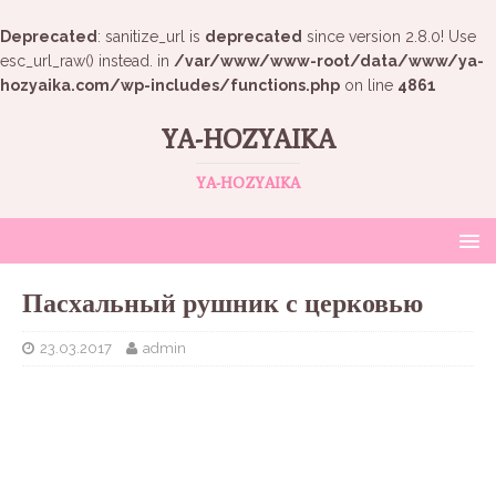
Deprecated
: sanitize_url is
deprecated
since version 2.8.0! Use
esc_url_raw() instead. in
/var/www/www-root/data/www/ya-
hozyaika.com/wp-includes/functions.php
on line
4861
YA-HOZYAIKA
YA-HOZYAIKA
Пасхальный рушник с церковью
23.03.2017
admin