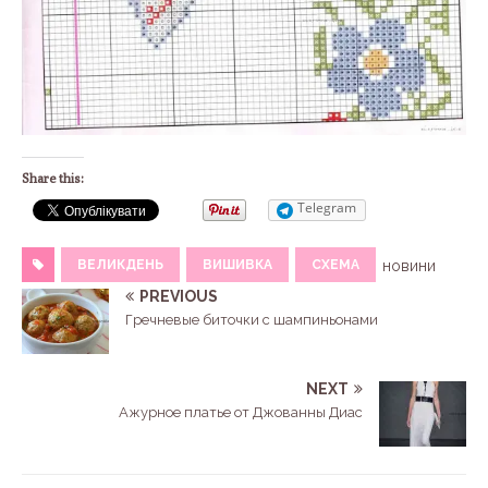
Share this:
Telegram
ВЕЛИКДЕНЬ
ВИШИВКА
СХЕМА
новини
PREVIOUS
Гречневые биточки с шампиньонами
NEXT
Ажурное платье от Джованны Диас