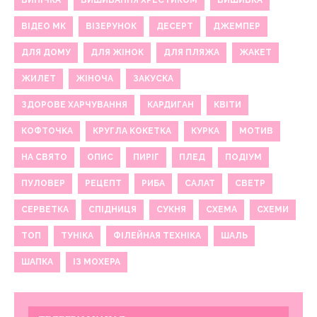
ВИПІЧКА
ВИШИВАННЯ ХРЕСТИКОМ
ВИШИВКА
ВІДЕО МК
ВІЗЕРУНОК
ДЕСЕРТ
ДЖЕМПЕР
ДЛЯ ДОМУ
ДЛЯ ЖІНОК
ДЛЯ ПЛЯЖА
ЖАКЕТ
ЖИЛЕТ
ЖІНОЧА
ЗАКУСКА
ЗДОРОВЕ ХАРЧУВАННЯ
КАРДИГАН
КВІТИ
КОФТОЧКА
КРУГЛА КОКЕТКА
КУРКА
МОТИВ
НА СВЯТО
ОПИС
ПИРІГ
ПЛЕД
ПОДІУМ
ПУЛОВЕР
РЕЦЕПТ
РИБА
САЛАТ
СВЕТР
СЕРВЕТКА
СПІДНИЦЯ
СУКНЯ
СХЕМА
СХЕМИ
ТОП
ТУНІКА
ФІЛЕЙНАЯ ТЕХНІКА
ШАЛЬ
ШАПКА
ІЗ МОХЕРА