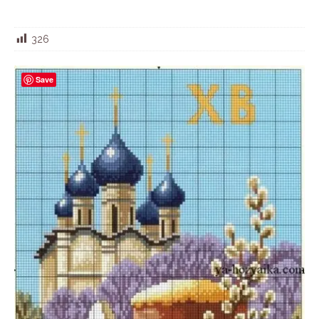
326
Save