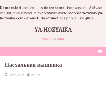
Deprecated
: sanitize_url is
deprecated
since version 2.8.0! Use
esc_url_raw() instead. in
/var/www/www-root/data/www/ya-
hozyaika.com/wp-includes/functions.php
on line
4861
YA-HOZYAIKA
YA-HOZYAIKA
Пасхальная вышивка
01.03.2017
admin