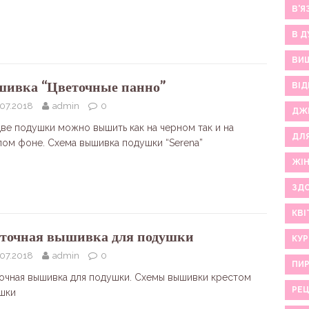
В'Я
В Д
ВИ
ивка “Цветочные панно”
ВІД
.07.2018
admin
0
ДЖ
две подушки можно вышить как на черном так и на
ДЛ
лом фоне. Схема вышивка подушки “Serena”
ЖІ
ЗДО
КВІ
точная вышивка для подушки
КУР
.07.2018
admin
0
ПИР
очная вышивка для подушки. Схемы вышивки крестом
РЕ
шки