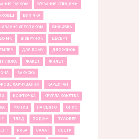
ЗАННЯ ГАЧКОМ
В'ЯЗАННЯ СПИЦЯМИ
УХОВЦІ
ВИПІЧКА
ШИВАННЯ ХРЕСТИКОМ
ВИШИВКА
ЕО МК
ВІЗЕРУНОК
ДЕСЕРТ
ЕМПЕР
ДЛЯ ДОМУ
ДЛЯ ЖІНОК
Я ПЛЯЖА
ЖАКЕТ
ЖИЛЕТ
НОЧА
ЗАКУСКА
РОВЕ ХАРЧУВАННЯ
КАРДИГАН
ТИ
КОФТОЧКА
КРУГЛА КОКЕТКА
КА
МОТИВ
НА СВЯТО
ОПИС
ІГ
ПЛЕД
ПОДІУМ
ПУЛОВЕР
ЦЕПТ
РИБА
САЛАТ
СВЕТР