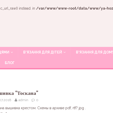
c_url_raw() instead. in
/var/www/www-root/data/www/ya-hozya
ИЦЯМИ
В’ЯЗАННЯ ДЛЯ ДІТЕЙ
В’ЯЗАННЯ ДЛЯ ДОМ
БЛОГ
ивка “Тоскана”
07.2018
admin
0
на вышивка крестом. Схемы в архиве pdf, rtf? jpg .