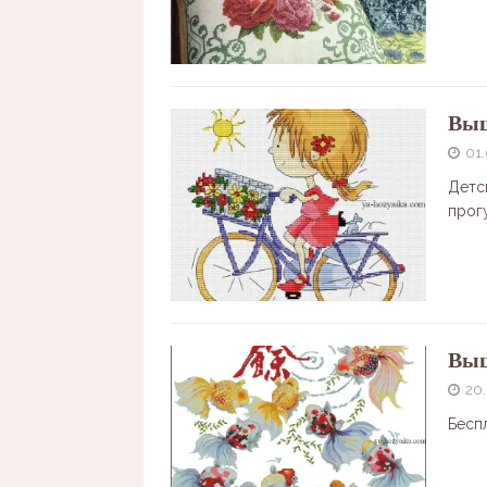
Выш
01
Детс
прог
Выш
20
Бесп