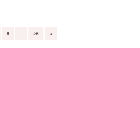
8
…
26
»