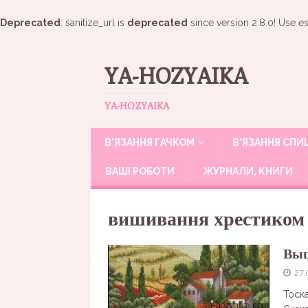
Deprecated
: sanitize_url is
deprecated
since version 2.8.0! Use es
YA-HOZYAIKA
YA-HOZYAIKA
В’ЯЗАННЯ ГАЧКОМ
В’ЯЗАННЯ СП
ВАШІ РОБОТИ
ЖУРНАЛИ, КНИГИ
вишивання хрестиком
Выш
27.
Тоска