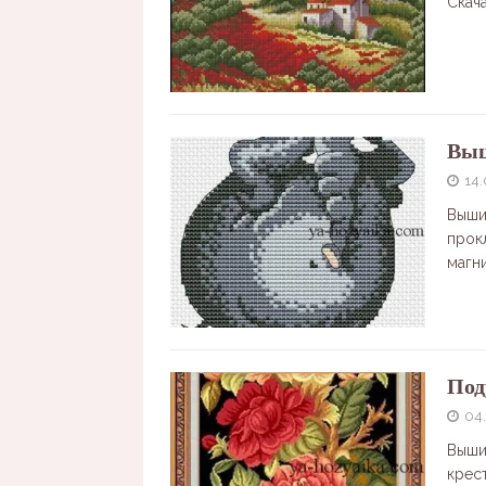
Скач
Выш
14.
Выши
прок
магн
Под
04
Выши
крес