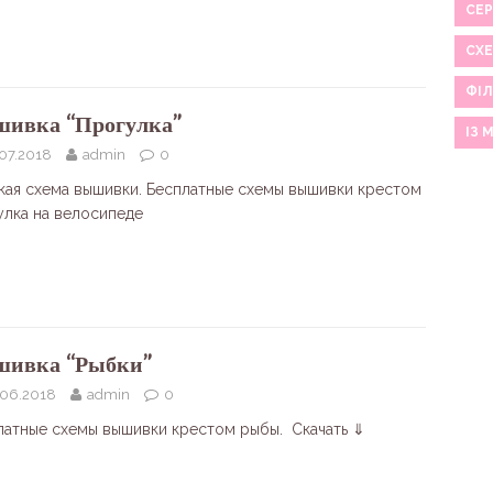
СЕР
СХ
ФІЛ
ивка “Прогулка”
ІЗ 
.07.2018
admin
0
кая схема вышивки. Бесплатные схемы вышивки крестом
улка на велосипеде
ивка “Рыбки”
.06.2018
admin
0
латные схемы вышивки крестом рыбы. Скачать ⇓