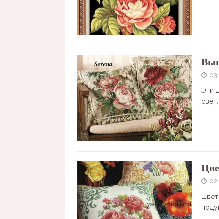
Выш
03
Эти 
свет
Цве
02
Цвет
поду