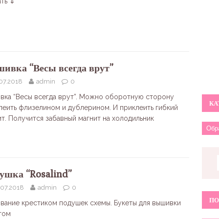
ать ⇓
ивка “Весы всегда врут”
07.2018
admin
0
вка “Весы всегда врут”. Можно оборотную сторону
КА
леить флизелином и дублерином. И приклеить гибкий
ит. Получится забавный магнит на холодильник
ушка “Rosalind”
.07.2018
admin
0
ПО
вание крестиком подушек схемы. Букеты для вышивки
том