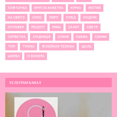
КОФТОЧКА
КРУГЛА КОКЕТКА
КУРКА
МОТИВ
НА СВЯТО
ОПИС
ПИРІГ
ПЛЕД
ПОДІУМ
ПУЛОВЕР
РЕЦЕПТ
РИБА
САЛАТ
СВЕТР
СЕРВЕТКА
СПІДНИЦЯ
СУКНЯ
СХЕМА
СХЕМИ
ТОП
ТУНІКА
ФІЛЕЙНАЯ ТЕХНІКА
ШАЛЬ
ШАПКА
ІЗ МОХЕРА
ТЕЛЕГРАМ КАНАЛ