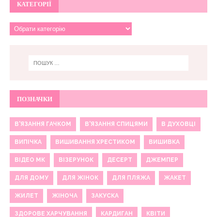
КАТЕГОРІЇ
ПОЗНАЧКИ
В'ЯЗАННЯ ГАЧКОМ
В'ЯЗАННЯ СПИЦЯМИ
В ДУХОВЦІ
ВИПІЧКА
ВИШИВАННЯ ХРЕСТИКОМ
ВИШИВКА
ВІДЕО МК
ВІЗЕРУНОК
ДЕСЕРТ
ДЖЕМПЕР
ДЛЯ ДОМУ
ДЛЯ ЖІНОК
ДЛЯ ПЛЯЖА
ЖАКЕТ
ЖИЛЕТ
ЖІНОЧА
ЗАКУСКА
ЗДОРОВЕ ХАРЧУВАННЯ
КАРДИГАН
КВІТИ