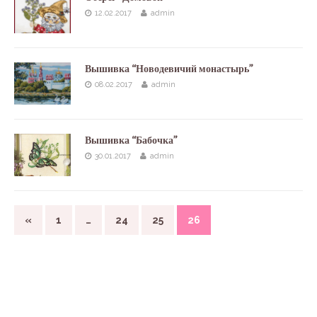
12.02.2017
admin
Вышивка “Новодевичий монастырь”
08.02.2017
admin
Вышивка “Бабочка”
30.01.2017
admin
«
1
…
24
25
26