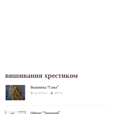
вишивання хрестиком
Вышивка “Сова”
04.07.2017
admin
Оберег “Домовой”