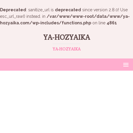
Deprecated
: sanitize_url is
deprecated
since version 2.8.0! Use
esc_url_raw() instead. in
/var/www/www-root/data/www/ya-
hozyaika.com/wp-includes/functions.php
on line
4861
YA-HOZYAIKA
YA-HOZYAIKA