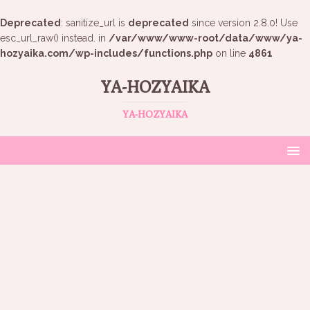
Deprecated
: sanitize_url is
deprecated
since version 2.8.0! Use
esc_url_raw() instead. in
/var/www/www-root/data/www/ya-
hozyaika.com/wp-includes/functions.php
on line
4861
YA-HOZYAIKA
YA-HOZYAIKA