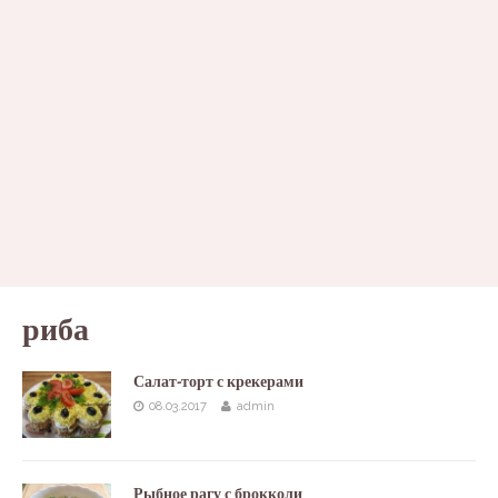
риба
Салат-торт с крекерами
08.03.2017
admin
Рыбное рагу с брокколи