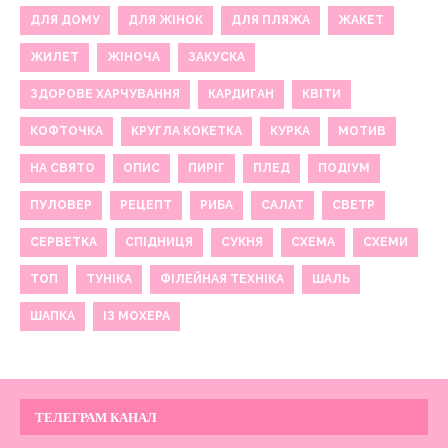
ДЛЯ ДОМУ
ДЛЯ ЖІНОК
ДЛЯ ПЛЯЖА
ЖАКЕТ
ЖИЛЕТ
ЖІНОЧА
ЗАКУСКА
ЗДОРОВЕ ХАРЧУВАННЯ
КАРДИГАН
КВІТИ
КОФТОЧКА
КРУГЛА КОКЕТКА
КУРКА
МОТИВ
НА СВЯТО
ОПИС
ПИРІГ
ПЛЕД
ПОДІУМ
ПУЛОВЕР
РЕЦЕПТ
РИБА
САЛАТ
СВЕТР
СЕРВЕТКА
СПІДНИЦЯ
СУКНЯ
СХЕМА
СХЕМИ
ТОП
ТУНІКА
ФІЛЕЙНАЯ ТЕХНІКА
ШАЛЬ
ШАПКА
ІЗ МОХЕРА
ТЕЛЕГРАМ КАНАЛ