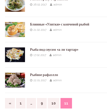
26.02.2017
admin
Блинные «Улитки» с копченой рыбой
21.02.2017
admin
Рыба под соусом «а ля тартар»
17.02.2017
admin
Рыбное рафаэлло
22.01.2017
admin
«
1
…
9
10
11