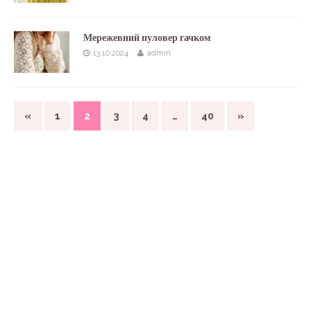
Мережевний пуловер гачком
13.10.2024
admin
«
1
2
3
4
…
40
»