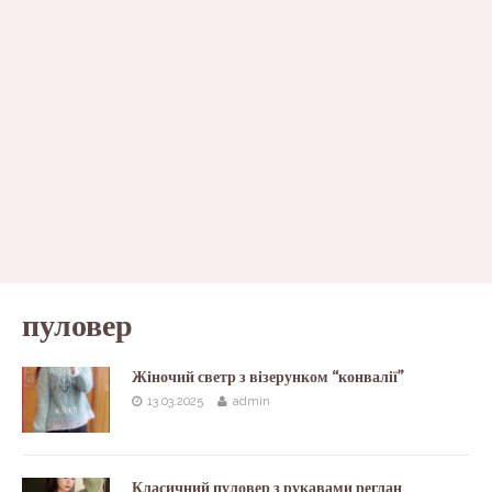
пуловер
Жіночий светр з візерунком “конвалії”
13.03.2025
admin
Класичний пуловер з рукавами реглан