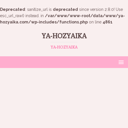
Deprecated
: sanitize_url is
deprecated
since version 2.8.0! Use
esc_url_raw() instead. in
/var/www/www-root/data/www/ya-
hozyaika.com/wp-includes/functions.php
on line
4861
YA-HOZYAIKA
YA-HOZYAIKA