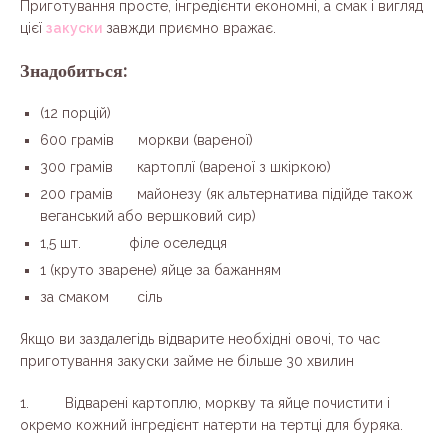
Приготування просте, інгредієнти економні, а смак і вигляд
цієї
закуски
завжди приємно вражає.
Знадобиться:
(12 порцій)
600 грамів моркви (вареної)
300 грамів картоплї (вареної з шкіркою)
200 грамів майонезу (як альтернатива підійде також
веганський або вершковий сир)
1,5 шт. філе оселедця
1 (круто зварене) яйце за бажанням
за смаком сіль
Якщо ви заздалегідь відварите необхідні овочі, то час
приготування закуски займе не більше 30 хвилин
1. Відварені картоплю, моркву та яйце почистити і
окремо кожний інгредієнт натерти на тертці для буряка.