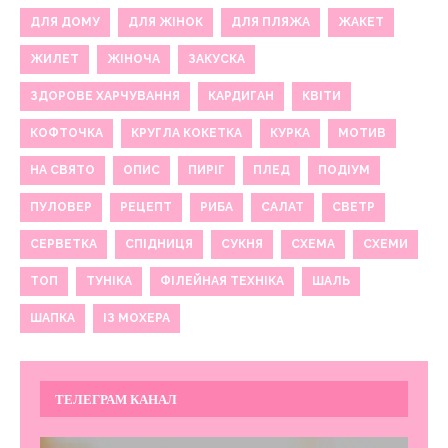
ДЛЯ ДОМУ
ДЛЯ ЖІНОК
ДЛЯ ПЛЯЖА
ЖАКЕТ
ЖИЛЕТ
ЖІНОЧА
ЗАКУСКА
ЗДОРОВЕ ХАРЧУВАННЯ
КАРДИГАН
КВІТИ
КОФТОЧКА
КРУГЛА КОКЕТКА
КУРКА
МОТИВ
НА СВЯТО
ОПИС
ПИРІГ
ПЛЕД
ПОДІУМ
ПУЛОВЕР
РЕЦЕПТ
РИБА
САЛАТ
СВЕТР
СЕРВЕТКА
СПІДНИЦЯ
СУКНЯ
СХЕМА
СХЕМИ
ТОП
ТУНІКА
ФІЛЕЙНАЯ ТЕХНІКА
ШАЛЬ
ШАПКА
ІЗ МОХЕРА
ТЕЛЕГРАМ КАНАЛ