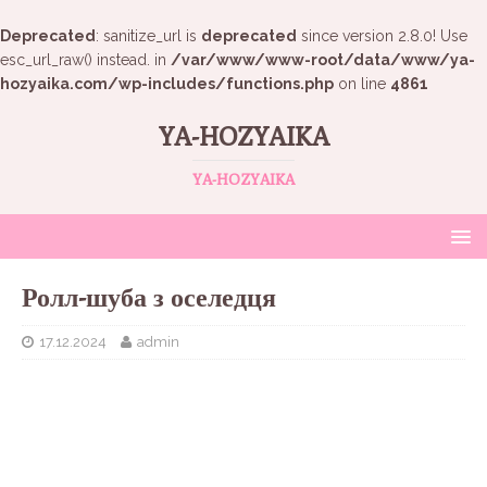
Deprecated
: sanitize_url is
deprecated
since version 2.8.0! Use
esc_url_raw() instead. in
/var/www/www-root/data/www/ya-
hozyaika.com/wp-includes/functions.php
on line
4861
YA-HOZYAIKA
YA-HOZYAIKA
Ролл-шуба з оселедця
17.12.2024
admin