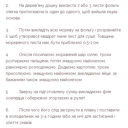
2. На дерев’яну дошку викласти 2 або 3 листи фольги,
злегка притискаючи їх один до одного, щоб вийшла міцна
основа.
3. Потім викладіть всю моркву на фольгу і розрівняйте
її, щоб утворився квадрат (наче лист для суші). Товщина
морквяного листа має бути приблизно 0,5-1 см.
4. Опісля посипаємо морквяний шар сіллю, трохи
розтираємо пальцями, потім змащуємо майонезом,
рівномірно розподіляємо. Додаємо картоплю, трохи
присолюємо, змащуємо майонезом, викладаємо яйце, за
бажанням також змащуємо майонезом.
5. Зверху на підготовлену суміш викладаємо філе
оселедця і обережно згортаємо в рулет.
6. Після чого його слід загорнути в плівку і поставити
в холодильник на 3-4 години (або на ніч) для застигання і
злиття смаків.