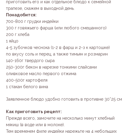
приготовить его и как отдельное блюдо к семейной
трапезе, скажем в выходной день.
Понадобится:
700-800 г грудки индейки
300 г говяжьего фарша (или любого смешанного)
200 г хлеба
1 яйцо
4-5 зубочков чеснока (1-2 в фарш и 2-з к картошке)
по вкусу соль и перец, а также тимьян и розмарин
140-160г твердого сыра
250-300г бекон в нарезке тонкими слайсами
оливковое масло первого отжима
400-500г картофеля
1 стакан белого вина
Заявленное блюдо удобно готовить в противне 30*25 см
Как приготовить рецепт:
Прежде всего, замочите на несколько минут хлебный
мякиш (в воде или в молоке).
Тем временем филе индейки нарежьте на 4 небольших