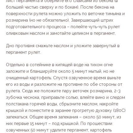
лист пергамента и оберните его слайсами из бекона (в
большей частью сверху и по бокам). После бекона на
поверхности рулета можно уложить по веточке тимьяна и
розмарина (но не обязательно). Завершающий штрих
подготовительного процесса – полейте чуть-чуть рулет
оливковым маслом и замотайте целиком в пергамент.
Дно противня смажьте маслом и уложите завернутый в
пергамент рулет.
Отдельно в сотейнике в кипящей воде на тихом огне
заложите и бланшируйте около 5 минут мытый, но не
очищенный картофель. Спустя озвученное время выньте
его из воды и разложите на противне по обе стороны от
рулета. Сюда же положите пару веточек розмарина, 2-3
зубочка чеснока, приправьте солью, влейте вино и следом
полстакана горячей воды, сбрызните маслом, накройте
крышкой и поместите в заранее прогретую духовку (180С)
запекаться. Общее время запекания – около 50 минут, из
них первые 15 минут – под крышкой. По прошествии
озвученных 50 минут удалите пергамент, картофель