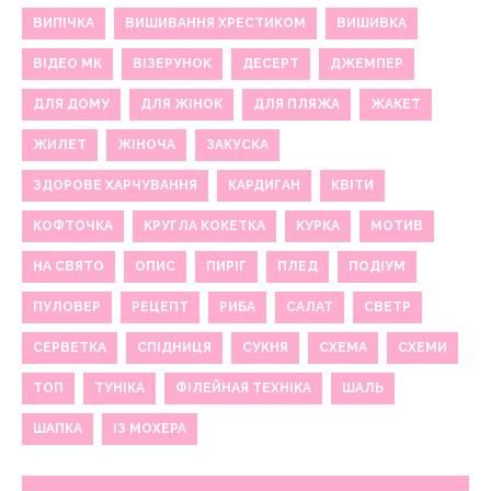
ВИПІЧКА
ВИШИВАННЯ ХРЕСТИКОМ
ВИШИВКА
ВІДЕО МК
ВІЗЕРУНОК
ДЕСЕРТ
ДЖЕМПЕР
ДЛЯ ДОМУ
ДЛЯ ЖІНОК
ДЛЯ ПЛЯЖА
ЖАКЕТ
ЖИЛЕТ
ЖІНОЧА
ЗАКУСКА
ЗДОРОВЕ ХАРЧУВАННЯ
КАРДИГАН
КВІТИ
КОФТОЧКА
КРУГЛА КОКЕТКА
КУРКА
МОТИВ
НА СВЯТО
ОПИС
ПИРІГ
ПЛЕД
ПОДІУМ
ПУЛОВЕР
РЕЦЕПТ
РИБА
САЛАТ
СВЕТР
СЕРВЕТКА
СПІДНИЦЯ
СУКНЯ
СХЕМА
СХЕМИ
ТОП
ТУНІКА
ФІЛЕЙНАЯ ТЕХНІКА
ШАЛЬ
ШАПКА
ІЗ МОХЕРА