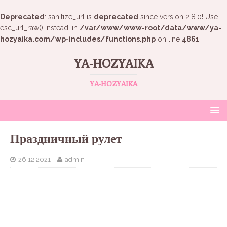
Deprecated
: sanitize_url is
deprecated
since version 2.8.0! Use
esc_url_raw() instead. in
/var/www/www-root/data/www/ya-
hozyaika.com/wp-includes/functions.php
on line
4861
YA-HOZYAIKA
YA-HOZYAIKA
Праздничный рулет
26.12.2021
admin